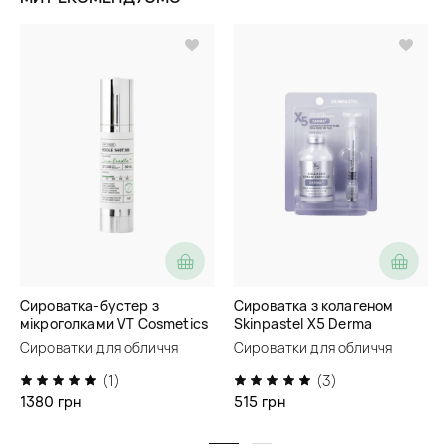
Сироватка-бустер з
Сироватка з колагеном
мікроголками VT Cosmetics
Skinpastel X5 Derma
Reedle Shot 300
Collagen Cream Ampoule
Сироватки для обличчя
Сироватки для обличчя
(1)
(3)
1380 грн
515 грн