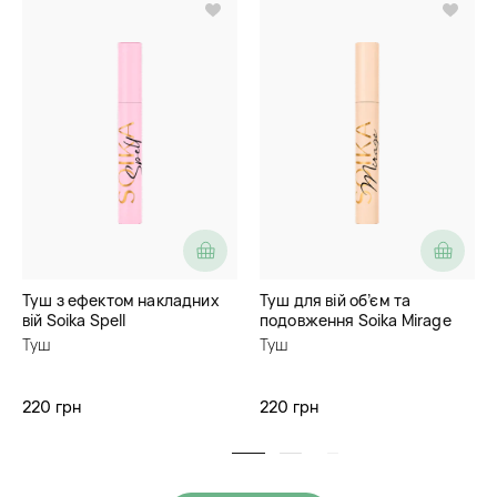
Туш з ефектом накладних
Туш для вій об’єм та
вій Soika Spell
подовження Soika Mirage
Туш
Туш
220 грн
220 грн