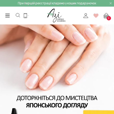
При першій реєстрації кладемо у кошик подаруночок
0