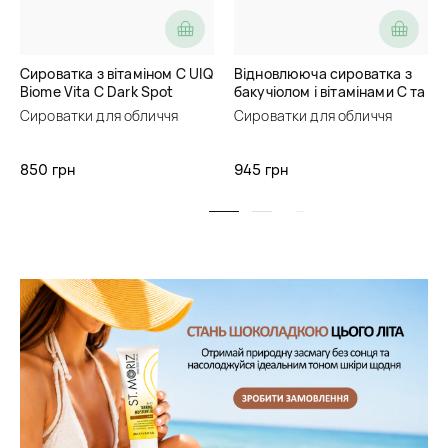
Сироватка з вітаміном C UIQ
Відновлююча сироватка з
Biome Vita C Dark Spot
бакучіолом і вітамінами C та
Serum
E Thank You Farmer BakuVita
Сироватки для обличчя
Сироватки для обличчя
Revitalizing Ampoule
850 грн
945 грн