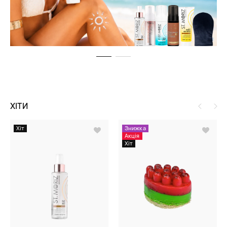
ХІТИ
Хіт
Знижка
Акція
Хіт