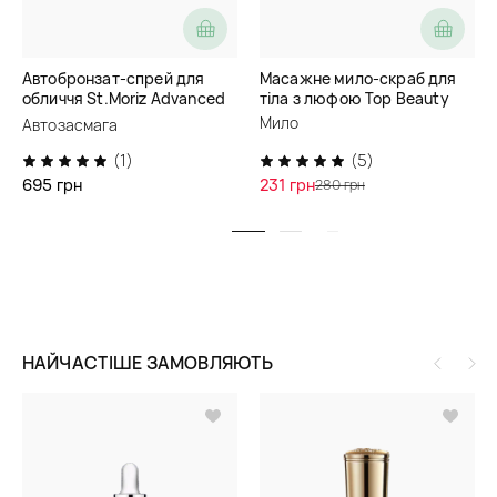
Автобронзат-спрей для
Масажне мило-скраб для
обличчя St.Moriz Advanced
тіла з люфою Top Beauty
Face Mist
Мило
Автозасмага
(1)
(5)
695 грн
231 грн
280 грн
НАЙЧАСТІШЕ ЗАМОВЛЯЮТЬ