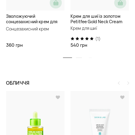
Зволожуючий
Крем для шиї із золотом
сонцезахисний крем для
Petitfee Gold Neck Cream
обличчя Soika SunProtect
Крем для шиї
Сонцезахисний крем
50 SPF
(1)
360 грн
540 грн
ОБЛИЧЧЯ