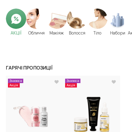
АКЦІЇ
Обличчя
Макіяж
Волосся
Тіло
Набори
А
ГАРЯЧІ ПРОПОЗИЦІЇ
Знижка
Знижка
Акція
Акція