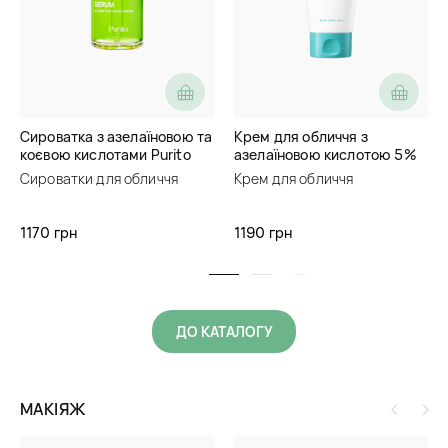
Сироватка з азелаїновою та
Крем для обличчя з
коєвою кислотами Purito
азелаїновою кислотою 5%
Seoul Azelaic Acid 10 Kojic
Skin&Lab Azelaic Acid
Сироватки для обличчя
Крем для обличчя
Tea Tree Serum
Balancing Moisturizer
1170 грн
1190 грн
ДО КАТАЛОГУ
МАКІЯЖ