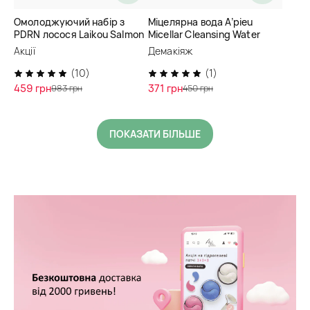
Омолоджуючий набір з
Міцелярна вода A’pieu
PDRN лосося Laikou Salmon
Micellar Cleansing Water
Cica PDRN
Fresh
Акції
Демакіяж
(10)
(1)
459 грн
371 грн
983 грн
450 грн
ПОКАЗАТИ БІЛЬШЕ