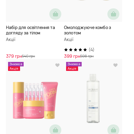
Набір для освітлення та
Омолоджуюче комбо з
догляду за тілом
золотом
Акції
Акції
(4)
379 грн
399 грн
540 грн
598 грн
Знижка
Знижка
Акція
Акція