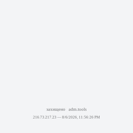
захищено
adm.tools
216.73.217.23 —
8/6/2026, 11:56:26 PM