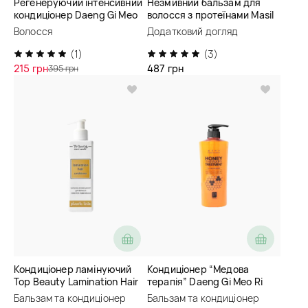
Регенеруючий інтенсивний
Незмивний бальзам для
кондиціонер Daeng Gi Meo
волосся з протеїнами Masil
Ri Vitalizing Treatment
9 Protein Perfume Silk Balm
Волосся
Додатковий догляд
(1)
(3)
215 грн
487 грн
395 грн
Кондиціонер ламінуючий
Кондиціонер “Медова
Top Beauty Lamination Hair
терапія” Daeng Gi Meo Ri
Conditioner
Professional Honey Therapy
Бальзам та кондиціонер
Бальзам та кондиціонер
Treatment