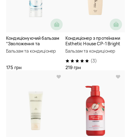
Кондиціонуючий бальзам
Кондиціонер з протеїнами
“Зволоження та
Esthetic House CP-1 Bright
відновлення” Soika Hair
Complex Intense Nourishing
Бальзам та кондиціонер
Бальзам та кондиціонер
Balm
Conditioner
(3)
175 грн
219 грн