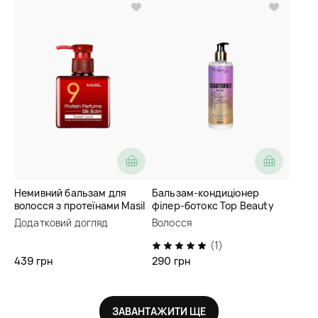
Немивний бальзам для
Бальзам-кондиціонер
волосся з протеїнами Masil
філер-ботокс Top Beauty
9 Protein Perfume Silk Balm
Filler-Botox Conditioner
Додатковий догляд
Волосся
Sweet Love
(1)
439 грн
290 грн
ЗАВАНТАЖИТИ ЩЕ