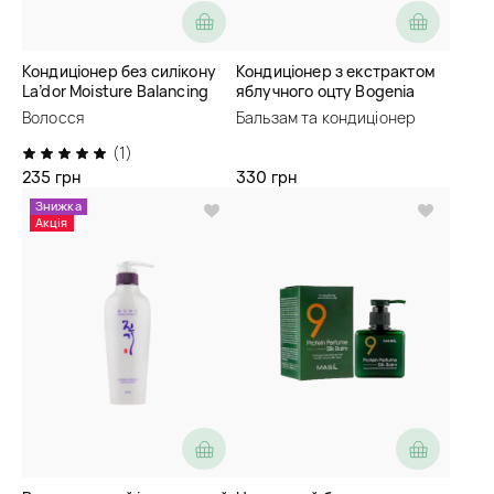
Кондиціонер без силікону
Кондиціонер з екстрактом
La’dor Moisture Balancing
яблучного оцту Bogenia
Conditioner
Apple Cider Vinegar
Волосся
Бальзам та кондиціонер
Conditioner
(1)
235 грн
330 грн
Знижка
Акція