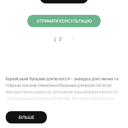
ОТРИМАТИ КОНСУЛЬТАЦІЮ
1
2
Корейський бальзам для волосся – знахідка для сяючих та
гладких локонів. Нанесення бальзам для волосся після
використання шампуню допомагає відновлювати волосся
та покращувати зовнішній вигляд. Важливо підібрати не
тільки добрий шампунь, який не створить проблем, а
вирішить існуючі, а й подбати про те, щоб з ним добре
БІЛЬШЕ
працював кондиціонер. У
магазині AZI
зібрали найкращі
засоби, які зарекомендували себе на корейському та