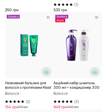
(1)
250 грн
535 грн
Знижка
Знижка
Акція
Незмивний бальзам для
Акційний набір шампунь
волосся з протеїнами Masil
300 мл + кондиціонер 300
9 Protein Perfume Silk Balm
мл Daeng Gi Meo Ri
Волосся
Волосся
(мініатюра)
(2)
(3)
154 грн
949 грн
213 грн
1120 грн