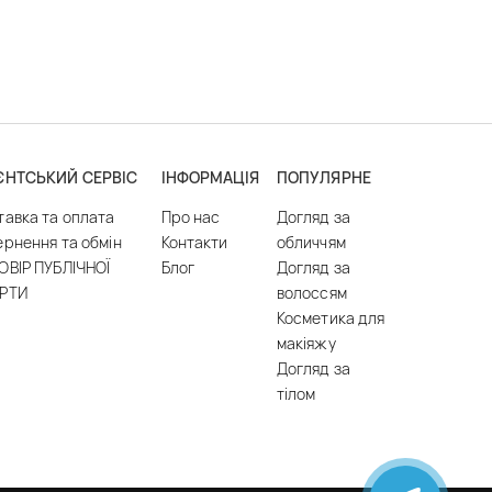
ЄНТСЬКИЙ СЕРВІС
ІНФОРМАЦІЯ
ПОПУЛЯРНЕ
тавка та оплата
Про нас
Догляд за
ернення та обмін
Контакти
обличчям
ОВІР ПУБЛІЧНОЇ
Блог
Догляд за
РТИ
волоссям
Косметика для
макіяжу
Догляд за
тілом