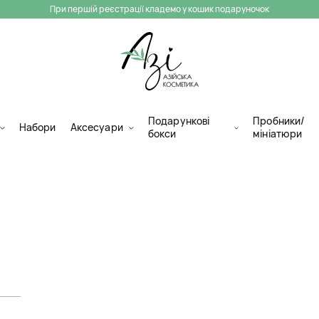
При першій реєстрації кладемо у кошик подаруночок
Подарункові
Пробники/
Набори
Аксесуари
бокси
мініатюри