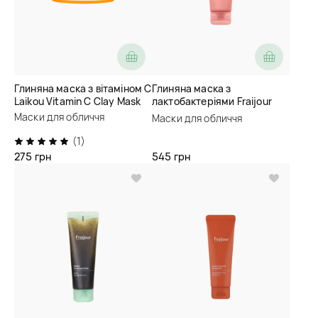
Глиняна маска з вітаміном C
Глиняна маска з
Laikou Vitamin C Clay Mask
лактобактеріями Fraijour
Biome 5-Lacto Retexturizing
Маски для обличчя
Маски для обличчя
Rosy Mask
(1)
275 грн
545 грн