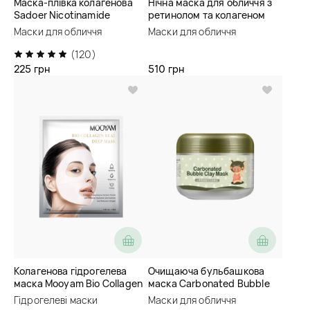
Маска-плівка колагенова
Нічна маска для обличчя з
Sadoer Nicotinamide
ретинолом та колагеном
Collagen Hydra-Glow Tear-
Fraijour Retin-Collagen 3D
Маски для обличчя
Маски для обличчя
Off Fasical Mask
Core Radiance Mask
(120)
225 грн
510 грн
Колагенова гідрогелева
Очищаюча бульбашкова
маска Mooyam Bio Collagen
маска Carbonated Bubble
Real Deep Mask
Clay Mask
Гідрогелеві маски
Маски для обличчя