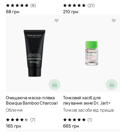
(8)
(21)
68 грн
210 грн
Очищаюча маска-плівка
Точковий засіб для
Bioaqua Bamboo Charcoal
лікування акне Dr. Jart+
Suction Blackhead Tearing
Ctrl-A Teatreement Soothing
Обличчя
Точкові засоби від прищів
Facial Mask
Spot
(7)
(1)
165 грн
665 грн