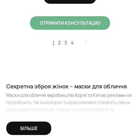
ОТРИМАТИ КОНСУЛЬТАЦІЮ
1
2
3
4
Секретна зброя жінок – маски для обличчя
Маски для обличчя виробництва Кореї
та Китаю реклами не
потребують. На їхню користь красномовно говорить сяюча
шкіра азіатських жінок. Серед усього різноманіття
косметики з Азії виділяються якісні та ефективні китайські
та корейські маски для обличчя, які й у нас мають
БІЛЬШЕ
заслужено високий попит. В асортименті інтернет-магазину
AЗІ є все: альгінатні, тканинні, кремові, гідрогелеві