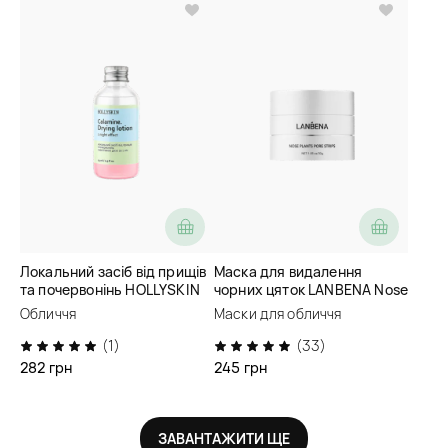
Локальний засіб від прищів
Маска для видалення
та почервонінь HOLLYSKIN
чорних цяток LANBENA Nose
Calamine. Drying Lotion
Plants Pore Strips
Обличчя
Маски для обличчя
(1)
(33)
282 грн
245 грн
ЗАВАНТАЖИТИ ЩЕ