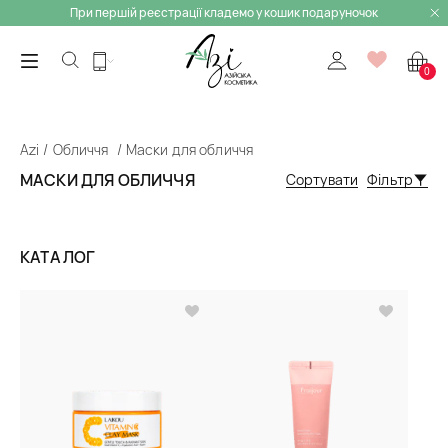
При першій реєстрації кладемо у кошик подаруночок
0
Azi
Обличчя
Маски для обличчя
МАСКИ ДЛЯ ОБЛИЧЧЯ
Сортувати
Фільтр
КАТАЛОГ