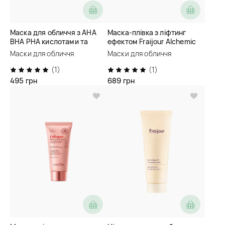
Маска для обличчя з AHA
Маска-плівка з ліфтинг
BHA PHA кислотами та
ефектом Fraijour Alchemic
спікулами Fraijour Heartleaf
Ginsenoside Exo-Wrap Mask
Маски для обличчя
Маски для обличчя
Pore Melting Gel Mask
(1)
(1)
495 грн
689 грн