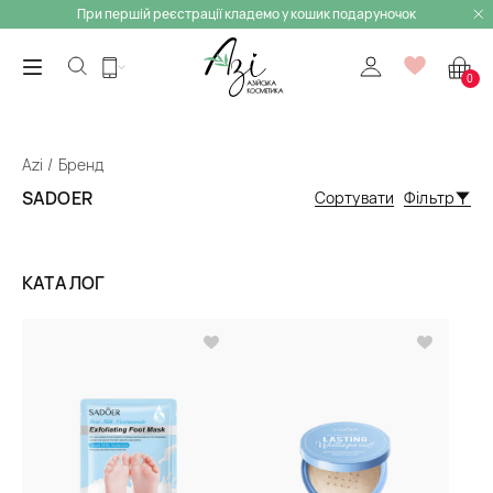
При першій реєстрації кладемо у кошик подаруночок
0
Azi
Бренд
SADOER
Сортувати
Фільтр
КАТАЛОГ