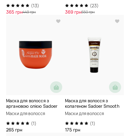
(13)
(23)
365 грн
369 грн
449 грн
550 грн
Маска для волосся з
Маска для волосся з
аргановою олією Sadoer
колагеном Sadoer Smooth
Morocco Argan Oil Hair Mask
Hair Collagen Nourish Repair
Маски для волосся
Маски для волосся
Hair Mask
(1)
(1)
265 грн
175 грн