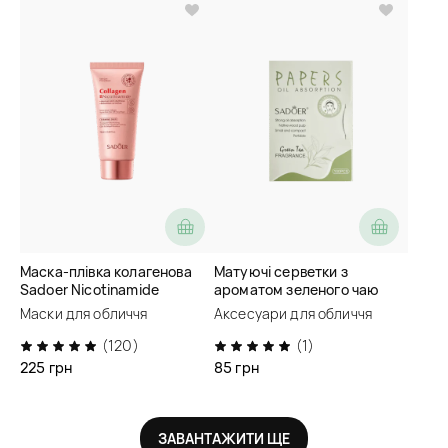
Маска-плівка колагенова
Матуючі серветки з
Sadoer Nicotinamide
ароматом зеленого чаю
Collagen Hydra-Glow Tear-
Sadoer Green Tea Fragrance
Маски для обличчя
Аксесуари для обличчя
Off Fasical Mask
Oil Absorbtion Paper
(120)
(1)
225 грн
85 грн
ЗАВАНТАЖИТИ ЩЕ