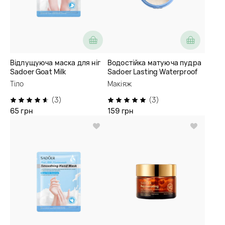
Відлущуюча маска для ніг
Водостійка матуюча пудра
Sadoer Goat Milk
Sadoer Lasting Waterproof
Nicotinamide Exfoliating
Matte Finishing Powder
Тіло
Макіяж
Foot Mask
(3)
(3)
65 грн
159 грн