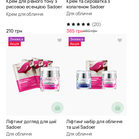
Крем для рівного тону з
Крем та сироватка з
рисовою есенцією Sadoer
колагеном Sadoer
70% Rice Essence Whitening
Для обличчя
Крем для обличчя
Face Cream
(20)
210 грн
365 грн
460 грн
Знижка
Знижка
Акція
Акція
Ліфтинг догляд для шиї
Ліфтинг набір для обличчя
Sadoer
та шиї Sadoer
Для обличчя
Для обличчя