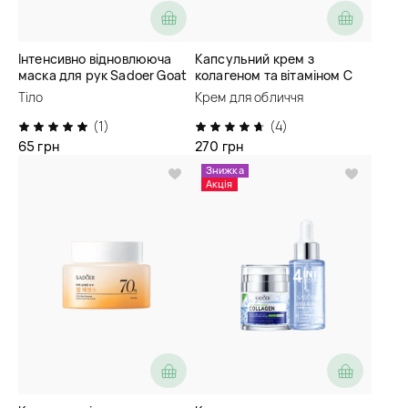
Інтенсивно відновлююча
Капсульний крем з
маска для рук Sadoer Goat
колагеном та вітаміном С
Milk Nicotinamide Smoothing
Sadoer Deep Collagen
Тіло
Крем для обличчя
Hand Mask
Vitamin C Capsules Cream
(1)
(4)
65 грн
270 грн
Знижка
Акція