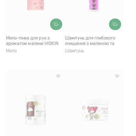
Мило-пінка для рук з
Шампунь для глибокого
ароматом малини HISKIN
очищення з малиною та
Bath Foam Raspberry
чорницею HISKIN Crazy Hair
Мило
Шампунь
Scalp Balance Raspberry
And Blueberry