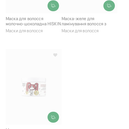
Маска для волосся
Маска-желе для
молочно-шоколадна HISKIN
ламінування волосся з
Crazy Hair Milk Chocolate
високою пористістю з
Маски для волосся
Маски для волосся
ароматом малини HISKIN
Crazy Hair Raspberry