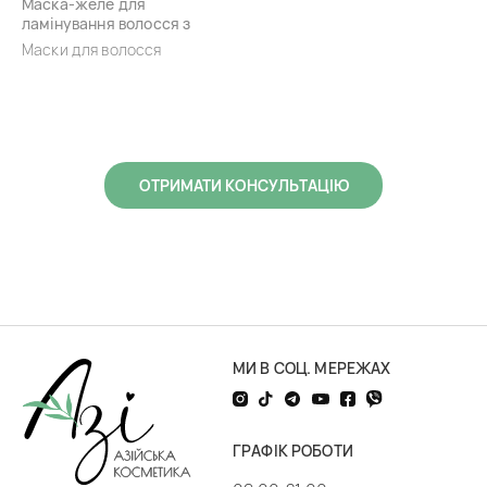
Маска-желе для
ламінування волосся з
середньою пористістю з
Маски для волосся
ароматом вишні HISKIN
Crazy Hair Cherry
ОТРИМАТИ КОНСУЛЬТАЦІЮ
МИ В СОЦ. МЕРЕЖАХ
ГРАФІК РОБОТИ