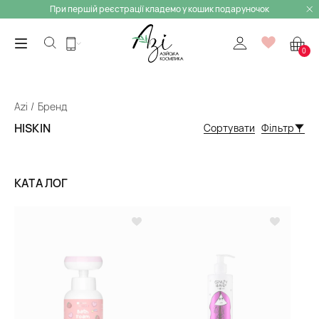
При першій реєстрації кладемо у кошик подаруночок
0
Azi
Бренд
HISKIN
Сортувати
Фільтр
КАТАЛОГ