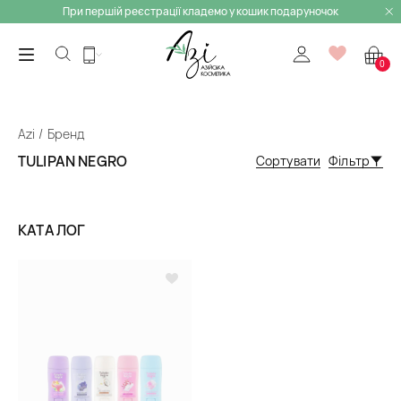
При першій реєстрації кладемо у кошик подаруночок
0
Azi
Бренд
TULIPAN NEGRO
Сортувати
Фільтр
КАТАЛОГ