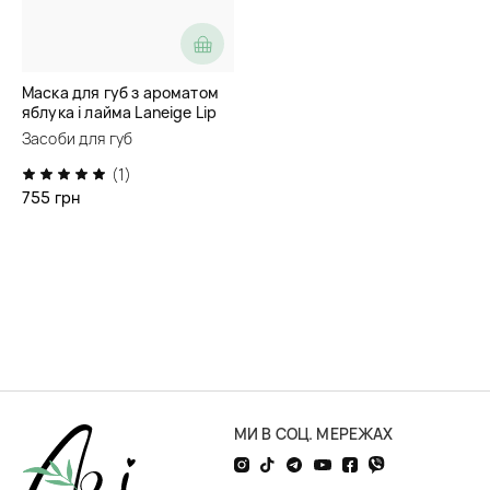
Маска для губ з ароматом
яблука і лайма Laneige Lip
Sleeping Mask Ex Apple Lime
Засоби для губ
(1)
755 грн
МИ В СОЦ. МЕРЕЖАХ