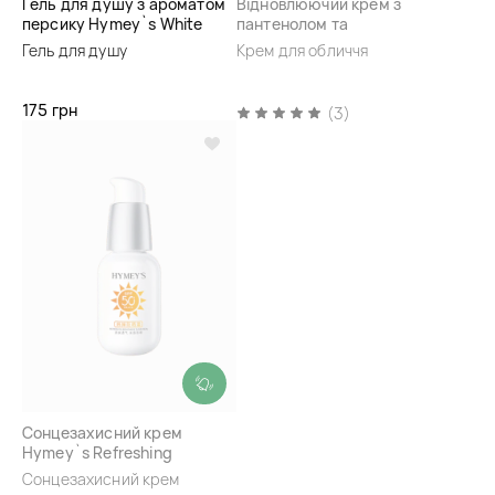
Гель для душу з ароматом
Відновлюючий крем з
персику Hymey`s White
пантенолом та
Peach Tea Tea Fragrance
гіалуроновою кислотою
Гель для душу
Крем для обличчя
Shower Gel
Hymey`s Panthenol
Hyaluronic Acid Repariring
Essence Cream
175 грн
(3)
Сонцезахисний крем
Hymey`s Refreshing
Breathable Sunscreen
Сонцезахисний крем
SPF50+ PA+++