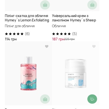
Пілінг-скатка для обличчя
Універсальний крем з
Hymey`s Lemon Exfoliating
ланоліном Hymey`s Sheep
Gel
Oil Delicate Moist Cream
Пілінг для обличчя
Обличчя
(6)
(5)
114 грн
187 грн
225 грн