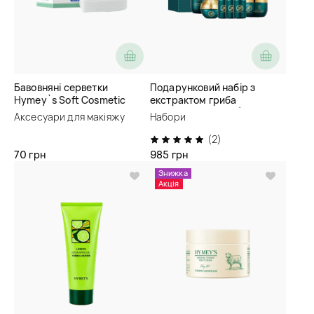
Бавовняні серветки
Подарунковий набір з
Hymey`s Soft Cosmetic
екстрактом гриба
Cotton
ганодерма Hymey`s Lanaeri
Аксесуари для макіяжу
Набори
Skin Ganoderma Lucidum
Moisturizing Ten-piece Set
(2)
70 грн
985 грн
Знижка
Акція