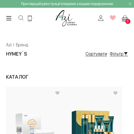
При першій реєстрації кладемо у кошик подаруночок
0
Azi
Бренд
HYMEY`S
Сортувати
Фільтр
КАТАЛОГ