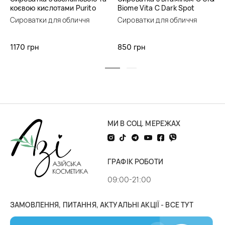
коєвою кислотами Purito
Biome Vita C Dark Spot
Seoul Azelaic Acid 10 Kojic
Serum
Сироватки для обличчя
Сироватки для обличчя
Tea Tree Serum
1170 грн
850 грн
МИ В СОЦ. МЕРЕЖАХ
ГРАФІК РОБОТИ
09:00-21:00
ЗАМОВЛЕННЯ, ПИТАННЯ, АКТУАЛЬНІ АКЦІЇ - ВСЕ ТУТ