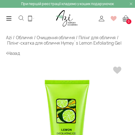
При першій реєстрації кладемо у кошик подаруночок
0
Azi
Обличчя
Очищення обличчя
Пілінг для обличчя
Пілінг-скатка для обличчя Hymey`s Lemon Exfoliating Gel
Назад