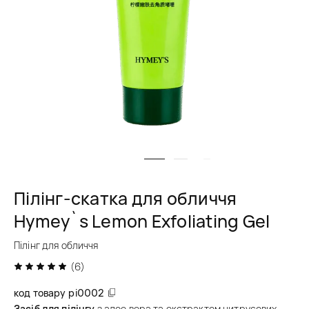
Пілінг-скатка для обличчя
Hymey`s Lemon Exfoliating Gel
Пілінг для обличчя
(6)
код товару
pi0002
Засіб для пілінгу
з алое вера та екстрактом цитрусових