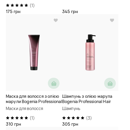
(1)
175 грн
345 грн
Маска для волосся з олією
Шампунь з олією марула
марули Bogenia Professional
Bogenia Professional Hair
Hair Mask Marula Oil
Shampoo Marula Oil
Маски для волосся
Шампунь
(1)
(3)
310 грн
305 грн