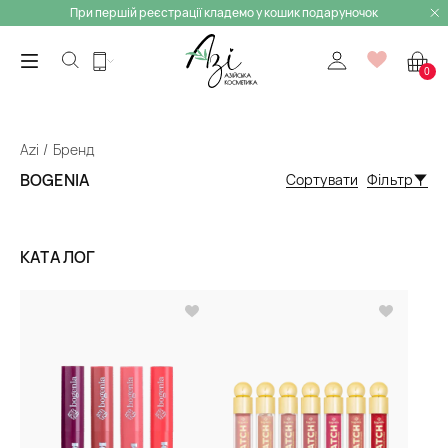
При першій реєстрації кладемо у кошик подаруночок
0
Azi
Бренд
BOGENIA
Сортувати
Фільтр
КАТАЛОГ