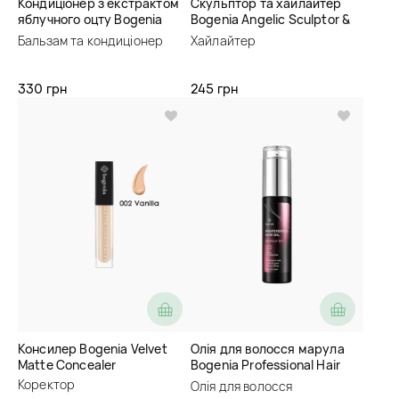
Кондиціонер з екстрактом
Скульптор та хайлайтер
яблучного оцту Bogenia
Bogenia Angelic Sculptor &
Apple Cider Vinegar
Highlighter 2 in 1
Бальзам та кондиціонер
Хайлайтер
Conditioner
330 грн
245 грн
Консилер Bogenia Velvet
Олія для волосся марула
Matte Concealer
Bogenia Professional Hair
Marula Oil
Коректор
Олія для волосся