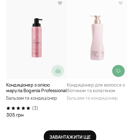
Кондиціонер з олією
Кондиціонер для волосся з
марула Bogenia Professional
біотином та колагеном
Hair Conditioner Marula Oil
Bogenia Biotin & Collagen
Бальзам та кондиціонер
Бальзам та кондиціонер
Conditioner
(3)
305 грн
ЗАВАНТАЖИТИ ЩЕ