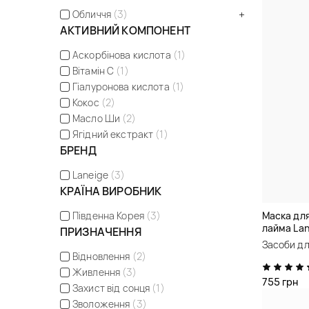
Обличчя
(3)
АКТИВНИЙ КОМПОНЕНТ
Аскорбінова кислота
(1)
Вітамін С
(1)
Гіалуронова кислота
(1)
Кокос
(2)
Масло Ши
(2)
Ягідний екстракт
(1)
БРЕНД
Laneige
(3)
КРАЇНА ВИРОБНИК
Маска для
Південна Корея
(3)
лайма Lan
ПРИЗНАЧЕННЯ
Apple Lim
Засоби дл
Відновлення
(2)
Живлення
(3)
755 грн
Захист від сонця
(1)
Зволоження
(3)