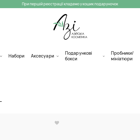
При першій реєстрації кладемо у кошик подаруночок
Подарункові
Пробники/
Набори
Аксесуари
бокси
мініатюри
Г