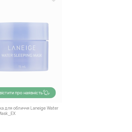
вістити про наявність
ка для обличчя Laneige Water
Mask_EX