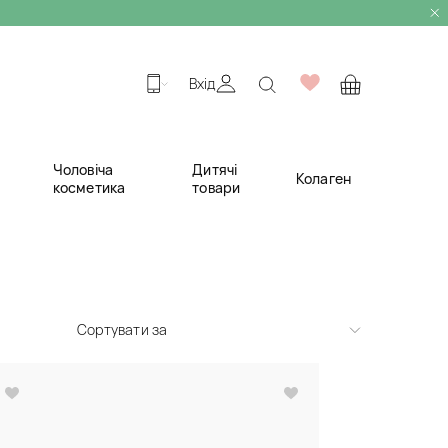
Вхід
Чоловіча
Дитячі
Колаген
косметика
товари
Сортувати за