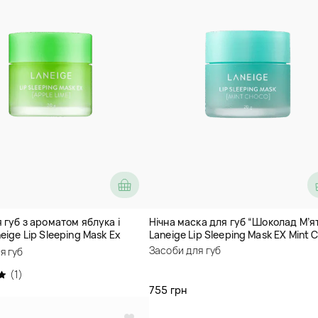
 губ з ароматом яблука і
Нічна маска для губ “Шоколад М’я
eige Lip Sleeping Mask Ex
Laneige Lip Sleeping Mask EX Mint 
e
Засоби для губ
я губ
(1)
755 грн