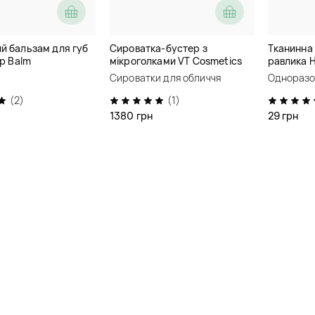
й бальзам для губ
Сироватка-бустер з
Тканинна
ip Balm
мікроголками VT Cosmetics
равлика H
Reedle Shot 300
Moisturiz
Сироватки для обличчя
Одноразо
Mask
(2)
(1)
1380 грн
29 грн