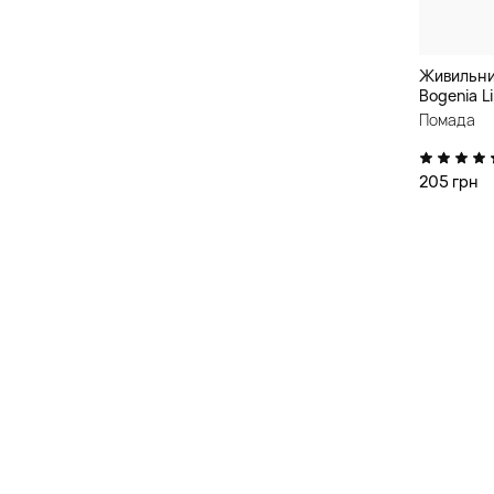
Живильни
Bogenia L
Помада
205 грн