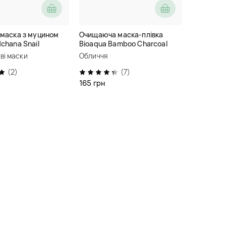
 маска з муцином
Очищаюча маска-плівка
chana Snail
Bioaqua Bamboo Charcoal
ing and Smoothing
Suction Blackhead Tearing
ві маски
Обличчя
Facial Mask
(2)
(7)
165 грн