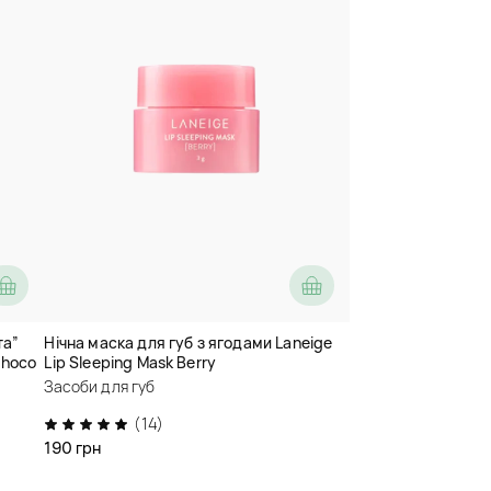
та”
Нічна маска для губ з ягодами Laneige
Choco
Lip Sleeping Mask Berry
Засоби для губ
(14)
190 грн