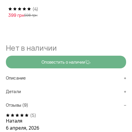
также смягчает загрубевшую кожу рук и ног,
(4)
предотвращает трещины и оставляет ее мягкой, упругой и
399 грн
598 грн
ухоженной.
Содержимое набора
Нет в наличии
Оповестить о наличии
Описание
Детали
Отзывы (9)
(5)
Наталя
6 апреля, 2026