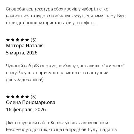
Сподобалась текстура обох кремів у наборі, легко
наноситься та чудово помʼякшує суху після зими шкіру. Вже
після декількох використань відчутно ефект .
(5)
Мотора Наталія
5 марта, 2026
Чудовий набір!Зволожує,пом’якшує,не залишає “жирного”
сліду.Результат приємно вразив вже на наступний
день.Задоволена!)
(5)
Олена Пономарьова
16 февраля, 2026
Дійсно чудовий набір. Користуюся з задоволенням.
Рекомендую для тих,хто ще не придбав. Буду і надалі з