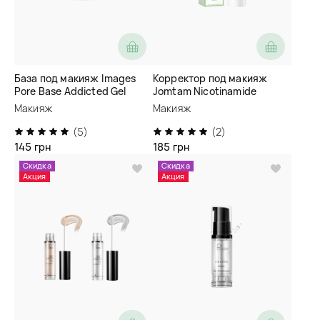
База под макияж Images
Корректор под макияж
Pore Base Addicted Gel
Jomtam Nicotinamide
Cream
Moisturizing Two-Color
Макияж
Макияж
Isolation Lotion
(5)
(2)
145 грн
185 грн
Скидка
Скидка
Акция
Акция