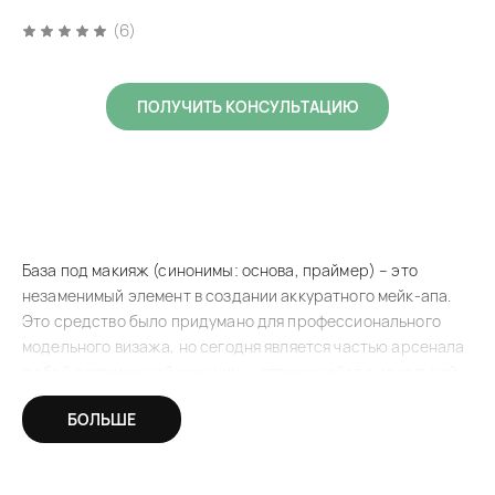
(6)
ПОЛУЧИТЬ КОНСУЛЬТАЦИЮ
База под макияж (синонимы: основа, праймер) – это
незаменимый элемент в создании аккуратного мейк-апа.
Это средство было придумано для профессионального
модельного визажа, но сегодня является частью арсенала
любой современной женщины, стремящейся к идеальной
стойкости макияжа.
БОЛЬШЕ
Для чего нужна основа под макияж
Почему стоит купить базу под макияж? Правильное ее
нанесение создаст на эпидермисе гладкий и ровный слой,