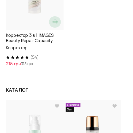
Корректор 3 в 1 IMAGES
Beauty Repair Capacity
Cream
Корректор
(54)
215 грн
315 грн
КАТАЛОГ
Скидка
Хит