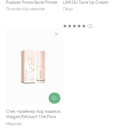
Pudaier Pores Gone Primer
LAIKOU Tone Up Cream
Основа под макияж
Лицо
(2)
Стик-праймер под макияж
Images Retouch The Pore
Bottom Paste
Макияж