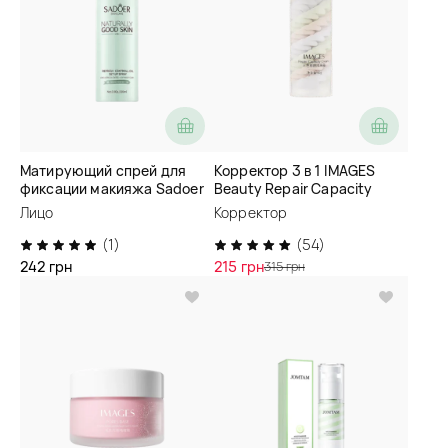
Матирующий спрей для
Корректор 3 в 1 IMAGES
фиксации макияжа Sadoer
Beauty Repair Capacity
Refresh Oil Control Makeup
Cream
Лицо
Корректор
Spray
(1)
(54)
242 грн
215 грн
315 грн