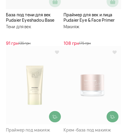
База под тени для век
Праймер для век и лица
Pudaier Eyeshadou Base
Pudaier Eye & Face Primer
Тени для век
Макияж
91 грн
108 грн
135 грн
175 грн
Праймер под макияж
Крем-база под макияж