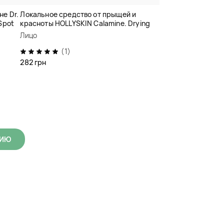
не Dr.
Локальное средство от прыщей и
 Spot
красноты HOLLYSKIN Calamine. Drying
Lotion
Лицо
(1)
282 грн
ЦИЮ