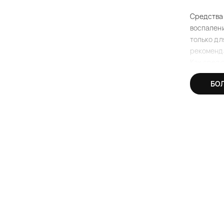
Средства 
воспален
только дл
рекоменда
Как сред
Средства 
БО
они регул
особенно 
Кроме тог
антибакт
заживлен
Многие п
обновлени
подверже
Виды сре
Средства 
Рассмотри