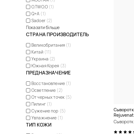
O.TWO.O
(1)
Q+A
(1)
Sadoer
(2)
Показати більше
СТРАНА ПРОИЗВОДИТЕЛЬ
Великобритания
(1)
Китай
(11)
Украина
(2)
Южная Корея
(3)
ПРЕДНАЗНАЧЕНИЕ
Восстановление
(1)
Осветление
(2)
От черных точек
(5)
Пилинг
(1)
Сыворотк
Сужение пор
(5)
Rejuvenat
Увлажнение
(1)
Сыворотк
ТИП КОЖИ