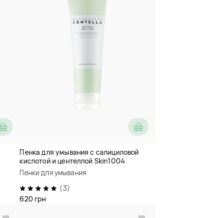
e
Пенка для умывания с салициловой
кислотой и центеллой Skin1004
Madagascar Centella Tea-Trica BHA Foam
Пенки для умывания
(3)
620 грн