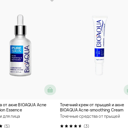
а от акне BIOAQUA Acne
Точечний крем от прыщей и акне
ion Essence
BIOAQUA Acne-smoothing Cream
и для лица
Точечные средства от прыщей
(5)
(3)