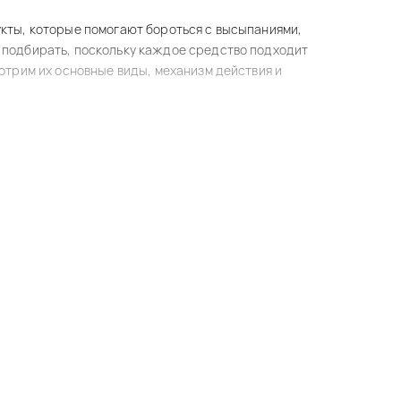
кты, которые помогают бороться с высыпаниями,
 подбирать, поскольку каждое средство подходит
отрим их основные виды, механизм действия и
а основные причины появления акне. Прежде всего,
закупорку пор и образование комедонов. Это
ающих воспаление, благодаря наличию в составе
ние, снимают раздражение и ускоряют процесс
 они удаляют ороговевшие клетки, ускоряя
е кожа становится более чистой, ровной и менее
орых выполняет свои конкретные задачи.
брать: