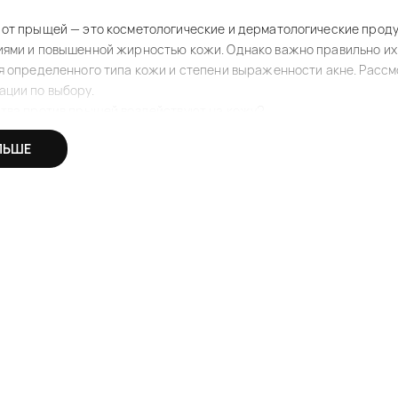
от прыщей — это косметологические и дерматологические проду
иями и повышенной жирностью кожи. Однако важно правильно их
я определенного типа кожи и степени выраженности акне. Рассм
ции по выбору.
ства против прыщей воздействуют на кожу?
против прыщей оказывают комплексное действие, воздействуя н
ЛЬШЕ
ируют выработку кожного сала, благодаря чему предотвращают 
актуально для жирной и комбинированной кожи.
о, средства от прыщей подавляют размножение бактерий, вызыв
ериальных компонентов. Помимо этого, они уменьшают покрасне
ия кожи.
родукты обладают отшелушивающим действием. Другими словами,
е кожи и предотвращая появление новых высыпаний. В результат
нной воспалениям.
дств против прыщей
против прыщей выпускаются в различных формах, каждая из кот
м их основные виды, чтобы вы понимали, какой продукт лучше вы