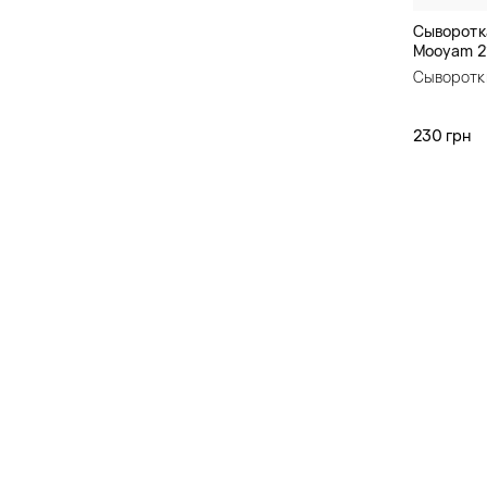
Сыворотк
Mooyam 2%
Solution
Сыворотк
230 грн