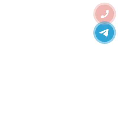
дственно на воспалительные участки. Быстро
 уменьшают жирность, готовят кожу к нанесению
ко воздействуют на кожу и помогают бороться с
к кожного сала и улучшают общий вид кожи.
ов, помогают коже быстрее восстанавливаться.
омплексе. В результате можно создать эффективную
еляется активными компонентами, входящими в их
мотрим основные ингредиенты, которые могут
я кожный жир и предотвращая появление новых
ыравнивает тон кожи;
 уничтожая бактерии, вызывающие акне;