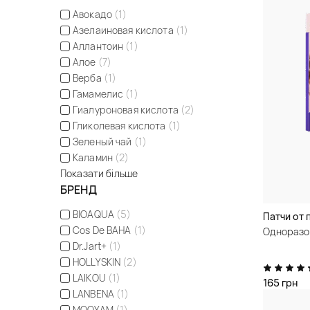
Авокадо
(1)
Азелаиновая кислота
(1)
Аллантоин
(1)
Алое
(7)
Верба
(1)
Гамамелис
(1)
Гиалуроновая кислота
(2)
Гликолевая кислота
(1)
Зеленый чай
(1)
Каламин
(2)
Показати більше
БРЕНД
BIOAQUA
(5)
Патчи от 
Cos De BAHA
(1)
Одноразо
Dr.Jart+
(1)
HOLLYSKIN
(2)
LAIKOU
(1)
165 грн
LANBENA
(1)
MOOYAM
(1)