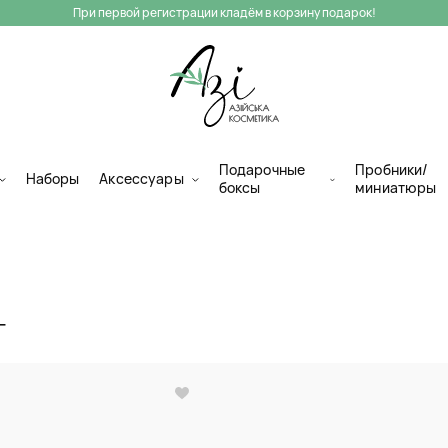
При первой регистрации кладём в корзину подарок!
Подарочные
Пробники/
Наборы
Аксессуары
боксы
миниатюры
Г