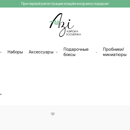
При первой регистрации кладём в корзину подарок!
Подарочные
Пробники/
Наборы
Аксессуары
боксы
миниатюры
Г