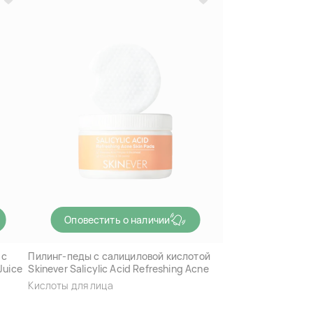
Оповестить о наличии
 с
Пилинг-педы с салициловой кислотой
Juice
Skinever Salicylic Acid Refreshing Acne
Skin Pads
Кислоты для лица