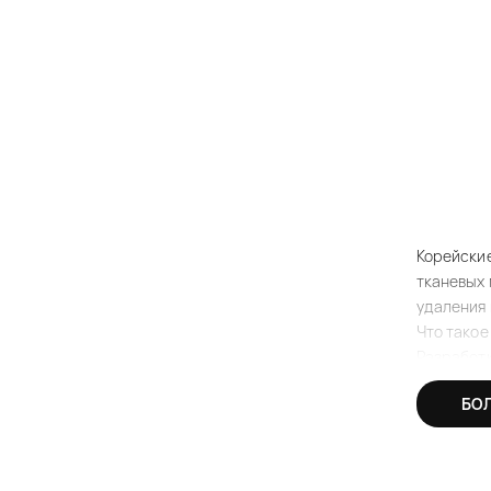
Корейские
тканевых 
удаления 
Что такое
Разработк
Однако, п
БО
уходовую 
С тех пор
пэдов для