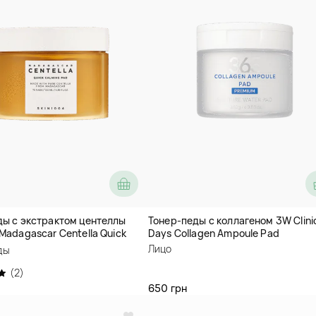
ды с экстрактом центеллы
Тонер-педы с коллагеном 3W Clini
Madagascar Centella Quick
Days Collagen Ampoule Pad
Pad
Лицо
ды
(2)
650 грн