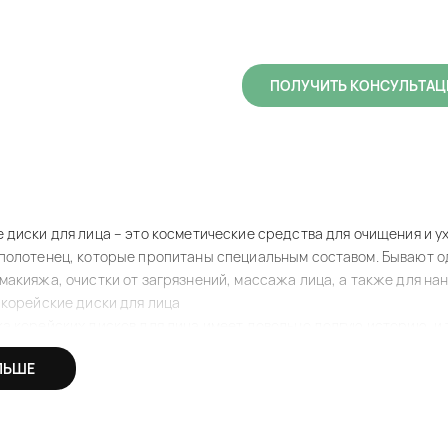
ПОЛУЧИТЬ КОНСУЛЬТА
 диски для лица – это косметические средства для очищения и ух
полотенец, которые пропитаны специальным составом. Бывают 
макияжа, очистки от загрязнений, массажа лица, а также для на
 корейские диски для лица
а корейских дисков для лица имеет довольно долгую историю, и
редполагается, что первые варианты появились в начале 20-го в
ЛЬШЕ
косметику.
 корейские пэды для лица продолжили развиваться и совершенст
 разных целей: от очищения и тонизирования до удаления макияж