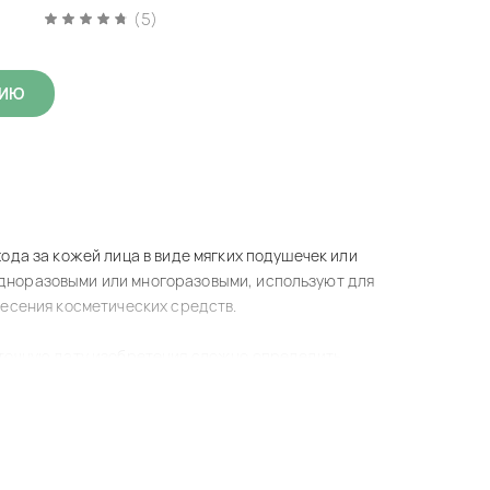
(5)
ЦИЮ
ода за кожей лица в виде мягких подушечек или
одноразовыми или многоразовыми, используют для
несения косметических средств.
 точную дату изобретения сложно определить.
ека, когда женщины начали активно применять
воваться, и сегодня существуют различные типы
а и нанесения косметических средств.