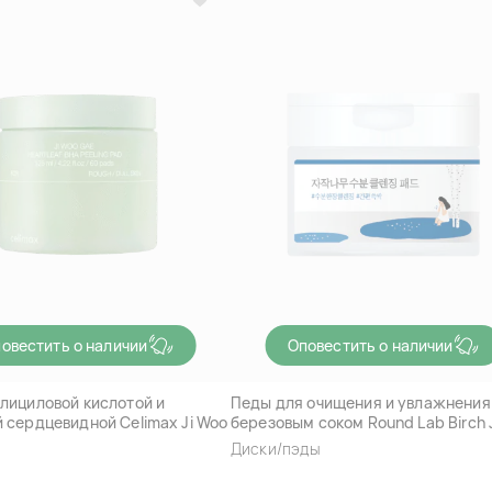
овестить о наличии
Оповестить о наличии
лициловой кислотой и
Педы для очищения и увлажнения
 сердцевидной Celimax Ji Woo
березовым соком Round Lab Birch 
eaf BHA Peeling Pad
Cleansing Pad
Диски/пэды