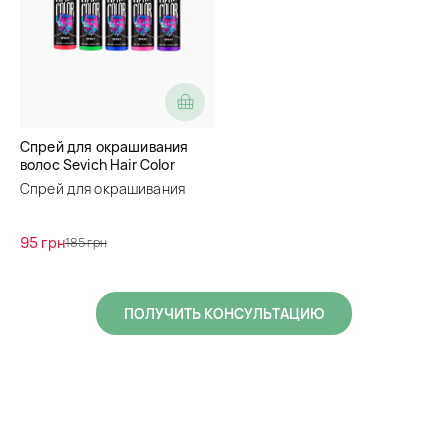
Cпрей для окрашивания
волос Sevich Hair Color
Spray
Спрей для окрашивания
волос
95 грн
185 грн
ПОЛУЧИТЬ КОНСУЛЬТАЦИЮ