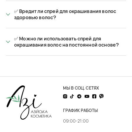
волосы и на короткое время закрепить результат.
✅ Вредит ли спрей для окрашивания волос
Краска продается в удобном баллончике, имеет легкую
здоровью волос?
текстуру, что облегчает нанесение и равномерное
распределение по волосам. В составе отсутствуют
вредные компоненты, поэтому наносить ее разрешено на
✅ Можно ли использовать спрей для
прикорневую зону, не переживая за здоровье кожи головы.
окрашивания волос на постоянной основе?
Спрей окрашивающий для волос может быть использован
для создания ярких акцентов, выделения прядей или
полного окрашивания волос в новый оттенок. В отличие от
обычной краски, данный продукт обладает временным
эффектом. Он легко смывается с помощью шампуня,
поэтому, как правило, используется для экспериментов с
МЫ В СОЦ. СЕТЯХ
образом или для изменения внешности к определенному
событию.
Какие образы удобно создавать с помощью спрей-краски
ГРАФИК РАБОТЫ
Компактная, удобная в использовании «пшикалка»
идеально подходит в ситуациях, когда нужно:
09:00-21:00
затонировать отросшие корни волос между визитами к