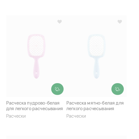
Расческа пудрово-белая
Расческа мятно-белая для
для легкого расчесывания
легкого расчесывания
волос Janeke Superbrush
волос Janeke Superbrush
Расчески
Расчески