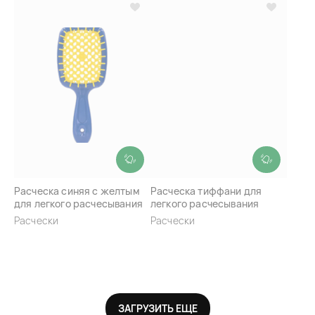
Расческа синяя с желтым
Расческа тиффани для
для легкого расчесывания
легкого расчесывания
волос Janeke Superbrush
волос Janeke Superbrush
Расчески
Расчески
ЗАГРУЗИТЬ ЕЩЕ