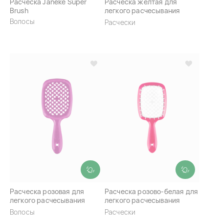
Расческа Janeke Super
Расческа желтая для
Brush
легкого расчесывания
волос Janeke Superbrush
Волосы
Расчески
Расческа розовая для
Расческа розово-белая для
легкого расчесывания
легкого расчесывания
волос Janeke Superbrush
волос Janeke Superbrush
Волосы
Расчески