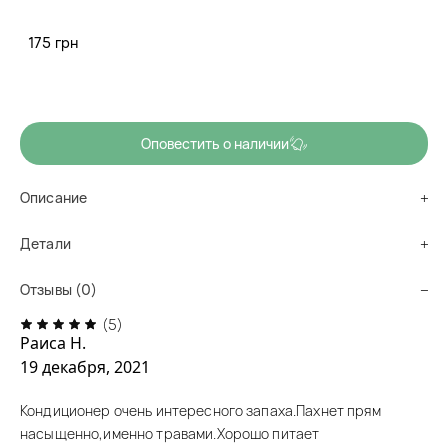
кондиционер для волос 3W CLINIC Red Ginseng Aging Care
Treatment содержит экстракт корня красного женьшеня.
175 грн
Нет в наличии
Оповестить о наличии
Описание
Детали
Отзывы (0)
(5)
Раиса Н.
19 декабря, 2021
Кондиционер очень интересного запаха.Пахнет прям
насыщенно,именно травами.Хорошо питает