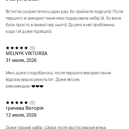
Встигла скористатись один раз, бо приїхала подруга) Після
першого ж використання нею подарувала набір їй, бо вона
була просто в захваті від нього) До речі в неї проблемна
кода і їй дуже підійшло)
(5)
MELNYK VIKTORIIA
31 июля, 2026
Мені дуже сподобалось, після першого використання
відразу видно результат. Дуже якісне,
рекомендую ❤️❤️❤️
(5)
гринева Вікторія
12 июля, 2026
Дуже гарний набір. Шкіра після застосування м’яка