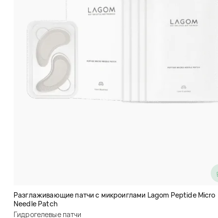
Гидрогелевые патчи с морскими
водорослями Liftheng Golden
Seaweed Moisturizing Eye Mask
Разглаживающие патчи с микроиглами Lagom Peptide Micro
Гидрогелевые патчи
Needle Patch
(2)
Гидрогелевые патчи