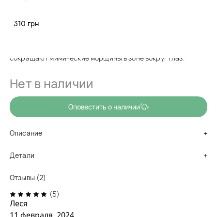
код товара
pa0096
310 грн
Тонизируют, увлажняют, устраняют отечность.
Гидрогелевые патчи с морскими водорослями Liftheng
Golden Seaweed Moisturizing Eye Mask борются с синячками,
сокращают мимические морщины в зоне вокруг глаз.
Нет в наличии
Оповестить о наличии
Описание
Детали
Отзывы (2)
(5)
Леся
11 февраля, 2024