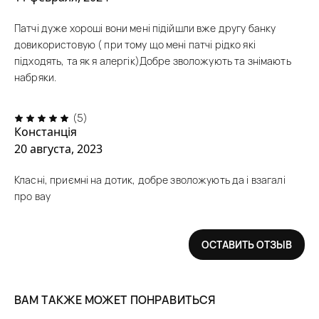
Патчі дуже хороші вони мені підійшли вже другу банку
довикористовую ( при тому що мені патчі рідко які
підходять, та як я алергік)Добре зволожують та знімають
набряки.
(5)
Констанція
20 августа, 2023
Класні, приємні на дотик, добре зволожують да і взагалі
про вау
ОСТАВИТЬ ОТЗЫВ
ВАМ ТАКЖЕ МОЖЕТ ПОНРАВИТЬСЯ