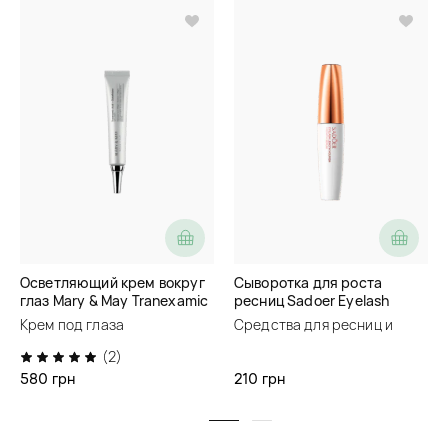
Осветляющий крем вокруг
Сыворотка для роста
глаз Mary & May Tranexamic
ресниц Sadoer Eyelash
Acid + Glutathione Eye
Length Nourish Growth
Крем под глаза
Средства для ресниц и
Cream
Serum
бровей
(2)
580 грн
210 грн