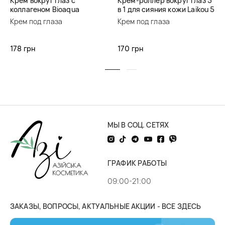
Крем вокруг глаз с
Крем-роллер вокруг глаз 5
коллагеном Bioaqua
в 1 для сияния кожи Laikou 5
Collagen Recombinant Type
in 1 Glow Up Super Eye
Крем под глаза
Крем под глаза
3 Firming Eye Cream
Cream
178 грн
170 грн
МЫ В СОЦ. СЕТЯХ
ГРАФИК РАБОТЫ
09:00-21:00
ЗАКАЗЫ, ВОПРОСЫ, АКТУАЛЬНЫЕ АКЦИИ - ВСЕ ЗДЕСЬ