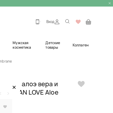
Вход
Мужская
Детские
Коллаген
косметика
товары
embrane
атчи с алоэ вера и
×
 SERSAN LOVE Aloe
embrane