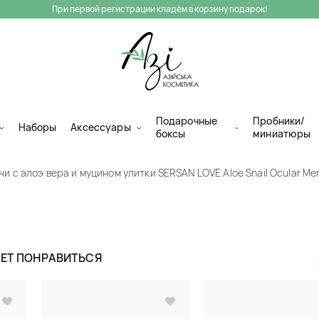
При первой регистрации кладём в корзину подарок!
Подарочные
Пробники/
Наборы
Аксессуары
боксы
миниатюры
и с алоэ вера и муцином улитки SERSAN LOVE Aloe Snail Ocular M
Гидрогелевые п
муцином улитки
ЖЕТ ПОНРАВИТЬСЯ
Snail Ocular M
Гидрогелевые патчи