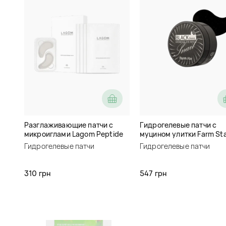
Разглаживающие патчи с
Гидрогелевые патчи с
микроиглами Lagom Peptide
муцином улитки Farm St
Micro Needle Patch
Black Snail Hydrogel Eye
Гидрогелевые патчи
Гидрогелевые патчи
310 грн
547 грн