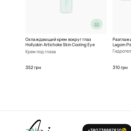
Охлаждающий крем вокруг глаз
Разглаж
Hollyskin Artichoke Skin Cooling Eye
Lagom Pe
Cream
Гидрогел
Крем под глаза
352 грн
310 грн
+380738887810