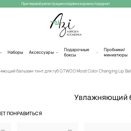
При первой регистрации кладём в корзину подарок!
Подарочные
Пробники/
Наборы
Аксессуары
боксы
миниатюры
яющий бальзам-тинт для губ O.TWO.O Moist Color Changing Lip Ba
Увлажняющий б
O.TWO.O Moist C
ЖЕТ ПОНРАВИТЬСЯ
Средства для губ
(11)