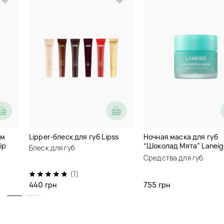
код товара
po0259
Увлажняет губы, ухаживает 
держащийся розовый оттен
Оттенок
04 cinnamon
Нет в наличии
ом
Lipper-блеск для губ Lipss
Ночная маска для губ
О
ip
“Шоколад Мята” Laneig
Блеск для губ
ime
Sleeping Mask EX Mint 
Alternative:
Средства для губ
Описание
(1)
440 грн
755 грн
Детали
Отзывы (11)