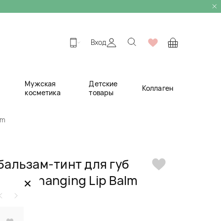
Вход
Мужская
Детские
Коллаген
косметика
товары
lm
альзам-тинт для губ
olor Changing Lip Balm
×