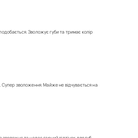
одобається. Зволожує губи та тримає колір
. Супер зволоження. Майже не відчувається на
 зволожує та надає гарний відтінок для губ.