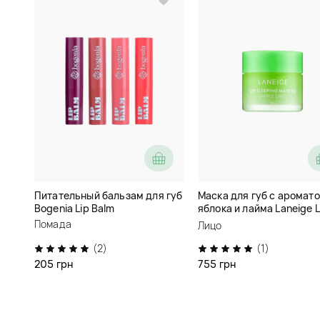
Питательный бальзам для губ
Маска для губ с аромат
Bogenia Lip Balm
яблока и лайма Laneige L
Sleeping Mask Ex Apple L
Помада
Лицо
(2)
(1)
205 грн
755 грн