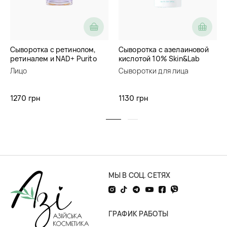
Сыворотка с ретинолом,
Сыворотка с азелаиновой
ретиналем и NAD+ Purito
кислотой 10% Skin&Lab
Retinol Retinal 2000 NAD+
Azelaic Acid 10% Balancing
Лицо
Сыворотки для лица
Serum
Serum
1270 грн
1130 грн
МЫ В СОЦ. СЕТЯХ
ГРАФИК РАБОТЫ