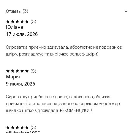
Отзывы (3)
(5)
Юліана
17 июля, 2026
Сироватка приємно здивувала, абсолютно не подразнює
шкіру, розгладжує та вирівнює рельєф шкіри)
(5)
Марія
9 июля, 2026
Сироватку придбала не давно, задоволена,обличчя
приємне після нанесення ,задолена сервісом менеджер
швидко і чітко відповідала .РЕКОМЕНДУЮ!!!
(5)