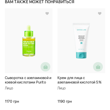
ВАМ ТАКЖЕ МОЖЕТ ПОНРАВИТЬСЯ
Сыворотка с азелаиновой и
Крем для лица с
коевой кислотами Purito
азелаиновой кислотой 5%
Seoul Azelaic Acid 10 Kojic
Skin&Lab Azelaic Acid
Лицо
Лицо
Tea Tree Serum
Balancing Moisturizer
1170 грн
1190 грн