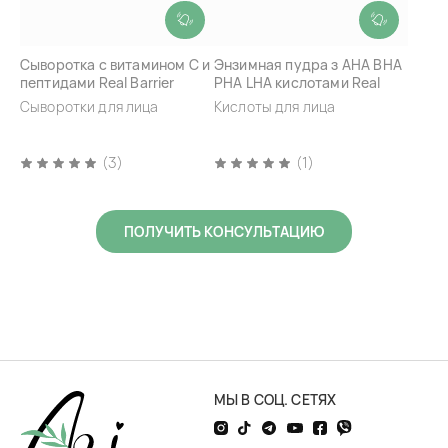
Сыворотка с витамином С и
Энзимная пудра з AHA BHA
пептидами Real Barrier
PHA LHA кислотами Real
Peptivita C Blemish Serum
Barrier Porebium Powder
Сыворотки для лица
Кислоты для лица
Wash
(3)
(1)
ПОЛУЧИТЬ КОНСУЛЬТАЦИЮ
МЫ В СОЦ. СЕТЯХ