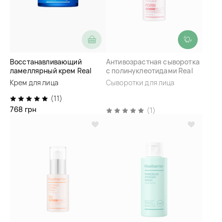
Восстанавливающий
Антивозрастная сыворотка
ламеллярный крем Real
с полинуклеотидами Real
Barrier Aqua Soothing Cream
Barrier PDRN Glow Repair
Крем для лица
Сыворотки для лица
Serum
(11)
768 грн
(1)