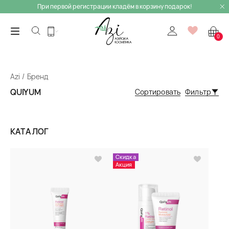
При первой регистрации кладём в корзину подарок!
0
Azi
Бренд
QUIYUM
Сортировать
Фильтр
КАТАЛОГ
Скидка
Акция