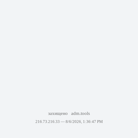
захищено
adm.tools
216.73.216.33 —
8/6/2026, 1:36:47 PM