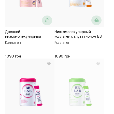
Дневной
Низкомолекулярный
низкомолекулярный
коллаген с глутатионом BB
коллаген со вкусом
Lab Low Molecular Collagen
Коллаген
Коллаген
грейпфрута BB Lab The
Glutathione White
Collagen Powder S Plus
1090 грн
1090 грн