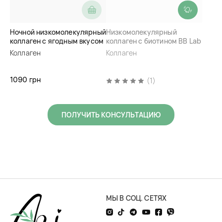
Ночной низкомолекулярный
Низкомолекулярный
коллаген с ягодным вкусом
коллаген с биотином BB Lab
BB Lab Low Molecular
Low Molecular Collagen
Коллаген
Коллаген
Collagen Goodnight
Biotin Plus
1090 грн
(1)
ПОЛУЧИТЬ КОНСУЛЬТАЦИЮ
МЫ В СОЦ. СЕТЯХ