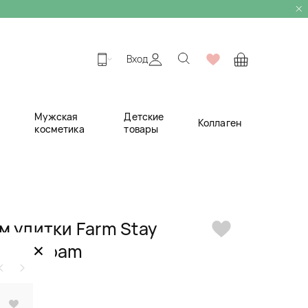
Вход
Мужская
Детские
Коллаген
косметика
товары
м улитки Farm Stay
×
nsing Foam