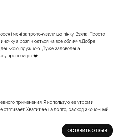
сся і мені запропонували цю пінку. Взяла. Просто
иночку,а розпінюється на все обличчя.Добре
аденькою,пружною. Дуже задоволена.
ову пропозицію ❤️
евного применения. Я использую ее утром и
е стягивает. Хватит ее на долго, расход экономный.
ОСТАВИТЬ ОТЗЫВ