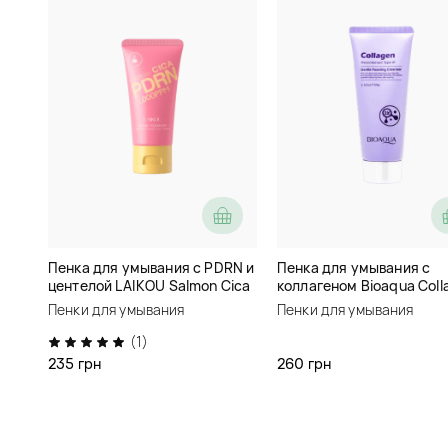
Пенка для умывания с PDRN и
Пенка для умывания с
центелой LAIKOU Salmon Cica
коллагеном Bioaqua Coll
PDRN
Recombinant Type 3 Gent
Пенки для умывания
Пенки для умывания
Foaming Cleanser
(1)
235 грн
260 грн