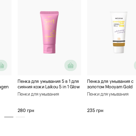
код товара
pe0039
Бережно очищает кожу, удал
макияжа. Очищающая
корей
Cleansing Foam с фильтрато
кожу. Пенка убирает излишк
и сужает поры, осветляет л
антибактериальное действи
Нет в наличии
Пенка для умывания 5 в 1 для
Пенка для умывания с
Оповестить о наличи
agen
сияния кожи Laikou 5 in 1 Glow
золотом Mooyam Gold
le
Up Super Cleanser
Cleanser 24K
Пенки для умывания
Пенки для умывания
Описание
280 грн
235 грн
Детали
Отзывы (2)