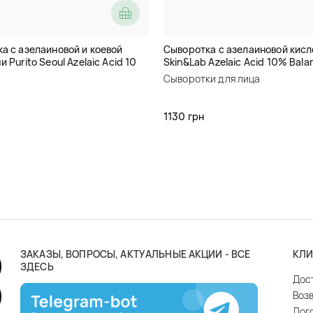
а с азелаиновой и коевой
Сыворотка с азелаиновой кис
 Purito Seoul Azelaic Acid 10
Skin&Lab Azelaic Acid 10% Bala
 Tree Serum
Serum
Сыворотки для лица
1130 грн
ЗАКАЗЫ, ВОПРОСЫ, АКТУАЛЬНЫЕ АКЦИИ - ВСЕ
КЛИ
ЗДЕСЬ
Дос
Воз
Дог