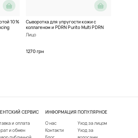
лотой 10%
Сыворотка для упругости кожи с
ncing
коллагеном и PDRN Purito Multi PDRN
Collagen EGF Serum
Лицо
1270 грн
ЕНТСКИЙ СЕРВИС
ИНФОРМАЦИЯ
ПОПУЛЯРНОЕ
тавка и оплата
О нас
Уход за лицом
врат и обмен
Контакти
Уход за
овор публичной
Блог
волосами