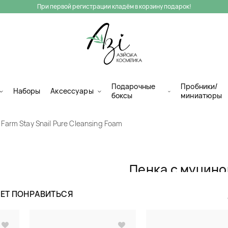
При первой регистрации кладём в корзину подарок!
Подарочные
Пробники/
Наборы
Аксессуары
боксы
миниатюры
Farm Stay Snail Pure Cleansing Foam
Пенка с муцино
Snail Pure Clea
ЖЕТ ПОНРАВИТЬСЯ
Пенки для умывания
(2)