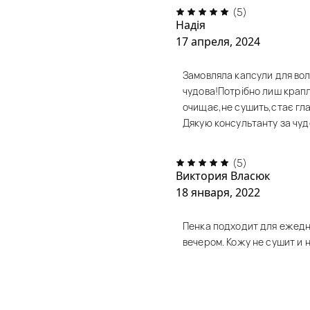
(5)
Надія
17 апреля, 2024
Замовляла капсули для воло
чудова!Потрібно лиш крапл
очищає,не сушить,стає гл
Дякую консультанту за чуд
(5)
Виктория Власюк
18 января, 2022
Пенка подходит для ежедн
вечером. Кожу не сушит и н