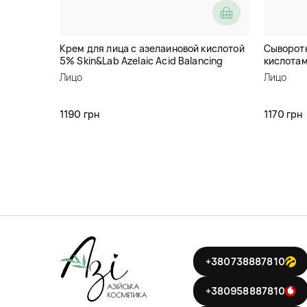
Крем для лица с азелаиновой кислотой
Сыворотк
5% Skin&Lab Azelaic Acid Balancing
кислотами
Moisturizer
Kojic Tea
Лицо
Лицо
1190 грн
1170 грн
+380738887810
+380958887810