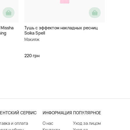
 Missha
Тушь с эффектом накладных ресниц
sing
Soika Spell
Макияж
220 грн
ЕНТСКИЙ СЕРВИС
ИНФОРМАЦИЯ
ПОПУЛЯРНОЕ
тавка и оплата
О нас
Уход за лицом
врат и обмен
Контакти
Уход за