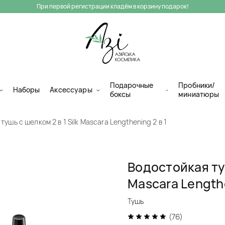
При первой регистрации кладём в корзину подарок!
Подарочные
Пробники/
Наборы
Аксессуары
боксы
миниатюры
ушь с шелком 2 в 1 Silk Mascara Lengthening 2 в 1
Водостойкая туш
Mascara Lengthe
Тушь
(76)