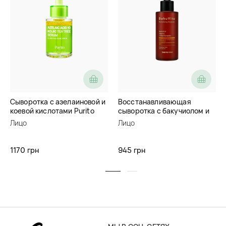
Сыворотка с азелаиновой и
Восстанавливающая
коевой кислотами Purito
сыворотка с бакучиолом и
Seoul Azelaic Acid 10 Kojic
витаминами C и E Thank You
Лицо
Лицо
Tea Tree Serum
Farmer BakuVita Revitalizing
Ampoule
1170 грн
945 грн