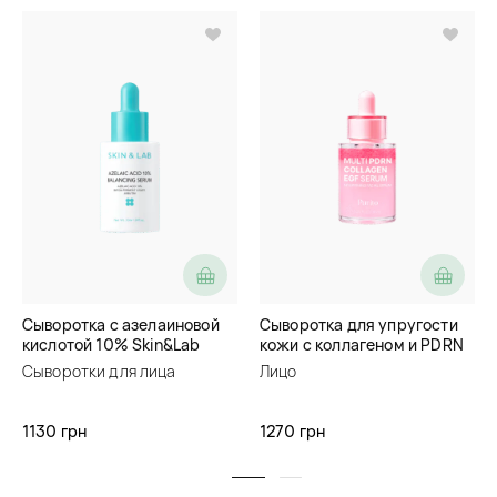
Сыворотка с азелаиновой
Сыворотка для упругости
кислотой 10% Skin&Lab
кожи с коллагеном и PDRN
Azelaic Acid 10% Balancing
Purito Multi PDRN Collagen
Сыворотки для лица
Лицо
Serum
EGF Serum
1130 грн
1270 грн