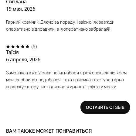
Світлана
19 мая, 2026
Гарний кремчик. Дякую за пораду. І звісно, як завжди
оперативно відправили, а я оперативно забрала🤗
(5)
Таїсія
6 апреля, 2026
Замовляла вже 2 рази повні набори з рожевою сіллю,крем
мені особливо сподобався! Така приємна текстура,гарно
зволожує шкіру і не залишає жирності і ефекту маски
ОСТАВИТЬ ОТЗЫВ
ВАМ ТАКЖЕ МОЖЕТ ПОНРАВИТЬСЯ