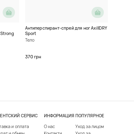
Антиперспирант-спрей для ног AxillDRY
 Strong
Sport
Тело
370 грн
ЕНТСКИЙ СЕРВИС
ИНФОРМАЦИЯ
ПОПУЛЯРНОЕ
тавка и оплата
О нас
Уход за лицом
врат и обмен
Контакти
Уход за