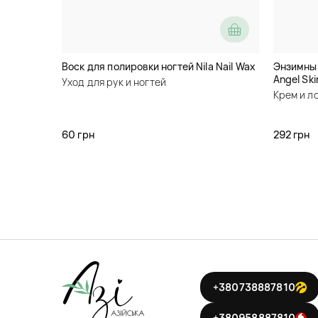
Воск для полировки ногтей Nila Nail Wax
Энзимный
Angel Sk
Уход для рук и ногтей
Крем и л
60 грн
292 грн
+380738887810
+380958887810