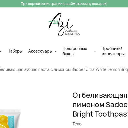
При первой регистрации кладём в корзину подарок!
Подарочные
Пробники/
Наборы
Аксессуары
боксы
миниатюры
еливающая зубная паста с лимоном Sadoer Ultra White Lemon Brig
Отбеливающая 
лимоном Sadoer
Bright Toothpas
Тело