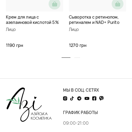
Крем для лица с
Сыворотка с ретинолом,
азелаиновой кислотой 5%
ретиналем и NAD+ Purito
Skin&Lab Azelaic Acid
Retinol Retinal 2000 NAD+
Лицо
Лицо
Balancing Moisturizer
Serum
1190 грн
1270 грн
МЫ В СОЦ. СЕТЯХ
ГРАФИК РАБОТЫ
09:00-21:00