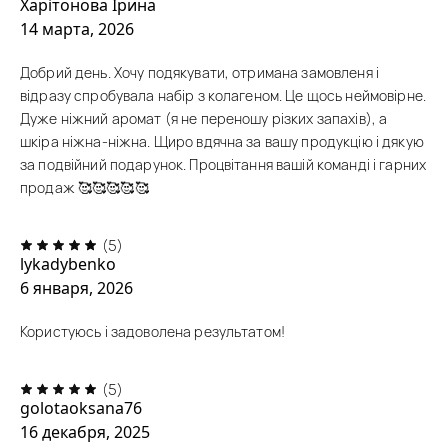
Харітонова Ірина
14 марта, 2026
Добрий день. Хочу подякувати, отримана замовленя і
відразу спробувала набір з колагеном. Це щось неймовірне.
Дуже ніжний аромат (я не переношу різких запахів), а
шкіра ніжна-ніжна. Щиро вдячна за вашу продукцію і дякую
за подвійний подарунок. Процвітання вашій команді і гарних
продаж 🥰🥰🥰🥰🥰
(5)
lykadybenko
6 января, 2026
Користуюсь і задоволена результатом!
(5)
golotaoksana76
16 декабря, 2025