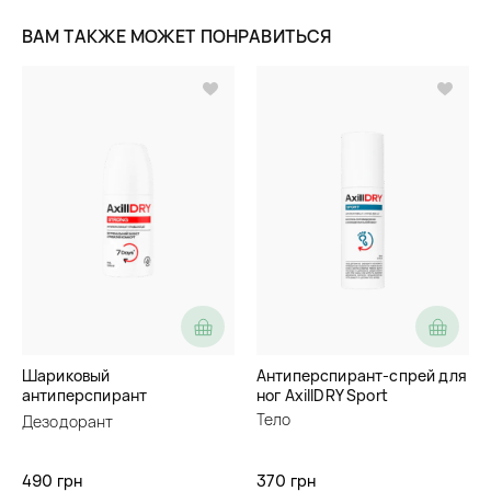
ВАМ ТАКЖЕ МОЖЕТ ПОНРАВИТЬСЯ
Шариковый
Антиперспирант-спрей для
антиперспирант
ног AxillDRY Sport
длительного действия
Тело
Дезодорант
AxillDRY Strong
490 грн
370 грн