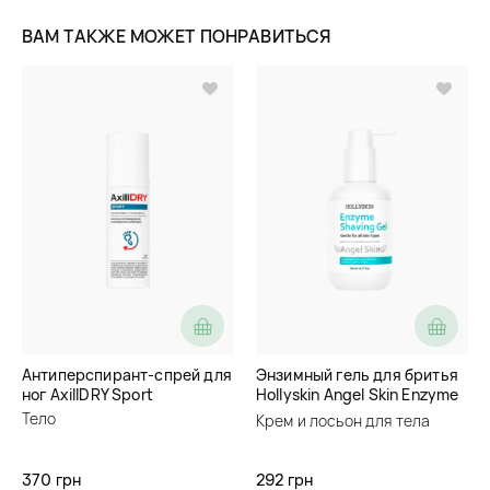
ВАМ ТАКЖЕ МОЖЕТ ПОНРАВИТЬСЯ
Антиперспирант-спрей для
Энзимный гель для бритья
ног AxillDRY Sport
Hollyskin Angel Skin Enzyme
Shaving Gel
Тело
Крем и лосьон для тела
370 грн
292 грн