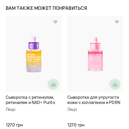
ВАМ ТАКЖЕ МОЖЕТ ПОНРАВИТЬСЯ
Сыворотка с ретинолом,
Сыворотка для упругости
ретиналем и NAD+ Purito
кожи с коллагеном и PDRN
Retinol Retinal 2000 NAD+
Purito Multi PDRN Collagen
Лицо
Лицо
Serum
EGF Serum
1270 грн
1270 грн