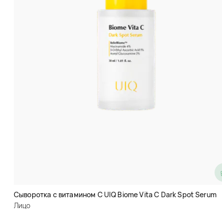
Тонер от акне Laikou Bye Bye
Acne Australia Tea Tree Acne
Toner
Сыворотка с витамином C UIQ Biome Vita C Dark Spot Serum
Лицо
Лицо
код товара
to0027