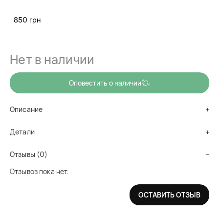
Тонер от прыщей и акне успокаивает, регулирует и
850 грн
уменьшает раздражение, сужает поры на вашем лице и
дарит яркий травянистый аромат после применения.
Нет в наличии
Оповестить о наличии
Описание
Детали
Отзывы (0)
Отзывов пока нет.
ОСТАВИТЬ ОТЗЫВ