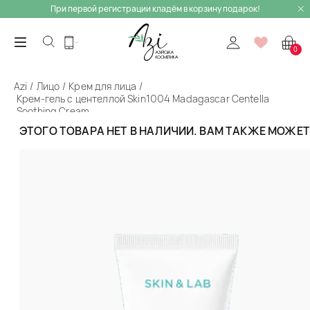
При первой регистрации кладём в корзину подарок!
0
Azi
Лицо
Крем для лица
Крем-гель с центеллой Skin1004 Madagascar Centella
Soothing Cream
ЭТОГО ТОВАРА НЕТ В НАЛИЧИИ. ВАМ ТАКЖЕ МОЖЕ
Назад