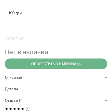
код товара
cr1011
Увлажняющий и восстанавливающий гель-крем с
1190 грн
формулой oil-free, отлично подойдет для успокоения и
восстановления гидролипидного баланса кожи.
30 мл
75 мл
Нет в наличии
ОПОВЕСТИТЬ О НАЛИЧИИ
Alternative:
Описание
Детали
Отзывы (4)
(5)