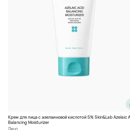
Крем-гель с центеллой
Skin1004 Madagascar Centella
Soothing Cream
Крем для лица с азелаиновой кислотой 5% Skin&Lab Azelaic 
Лицо
Balancing Moisturizer
(4)
Лицо