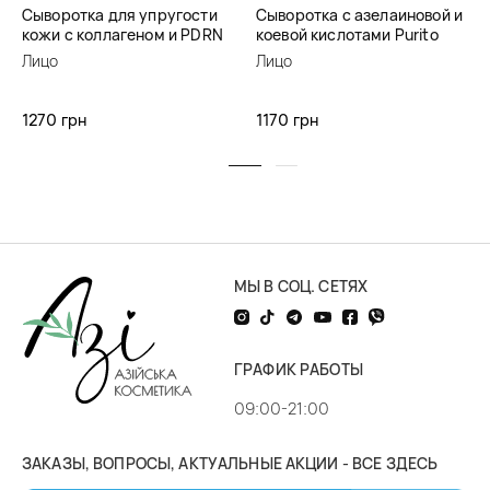
Сыворотка для упругости
Сыворотка с азелаиновой и
кожи с коллагеном и PDRN
коевой кислотами Purito
Purito Multi PDRN Collagen
Seoul Azelaic Acid 10 Kojic
Лицо
Лицо
EGF Serum
Tea Tree Serum
1270 грн
1170 грн
МЫ В СОЦ. СЕТЯХ
ГРАФИК РАБОТЫ
09:00-21:00
ЗАКАЗЫ, ВОПРОСЫ, АКТУАЛЬНЫЕ АКЦИИ - ВСЕ ЗДЕСЬ