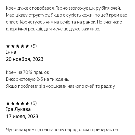
Крем дуже сподобався. Гарно зволожує шкіру біля очей.
Має цікаву структуру. Якщо є сухість кожи- то цей крем вас
спасе. Користуюсь ним на вечір та на ранок. Не викликає
алергічної реакції, для мене це дуже важливо.
(5)
Інна
20 ноября, 2023
Крем на 70% працює.
Використовую 2-3 на тиждень.
Якщо проблеми зі зморшками навколо очей то раджу
(5)
Іра Лукава
17 июля, 2023
Чудовий крем під очі наношу перед сном і прибирає не