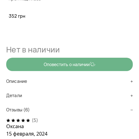
(6)
352 грн
код товара
vg0056
Увлажняет, питает и снимает раздражение. Убирает отеки
и темные круги и омолаживает внешний вид.
Нет в наличии
Оповестить о наличии
Описание
Детали
Отзывы (6)
(5)
Оксана
15 февраля, 2024