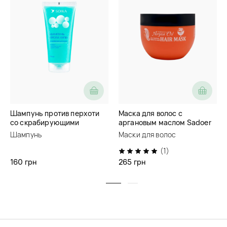
Шампунь против перхоти
Маска для волос с
со скрабирующими
аргановым маслом Sadoer
частицами Soika
Morocco Argan Oil Hair Mask
Шампунь
Маски для волос
(1)
160 грн
265 грн