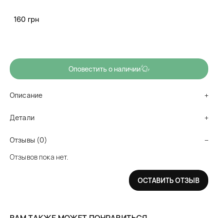
типов волос, мягко очищает, придает волосам
160 грн
эластичность и блеск.
Нет в наличии
Оповестить о наличии
Описание
Детали
Отзывы (0)
Отзывов пока нет.
ОСТАВИТЬ ОТЗЫВ
ВАМ ТАКЖЕ МОЖЕТ ПОНРАВИТЬСЯ