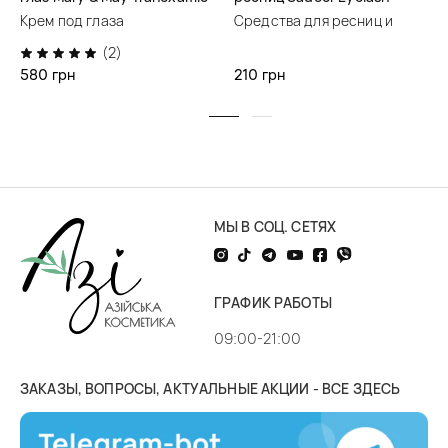
Acid + Glutathione Eye
Length Nourish Growth
Крем под глаза
Средства для ресниц и
Cream
Serum
бровей
(2)
580 грн
210 грн
МЫ В СОЦ. СЕТЯХ
ГРАФИК РАБОТЫ
09:00-21:00
ЗАКАЗЫ, ВОПРОСЫ, АКТУАЛЬНЫЕ АКЦИИ - ВСЕ ЗДЕСЬ