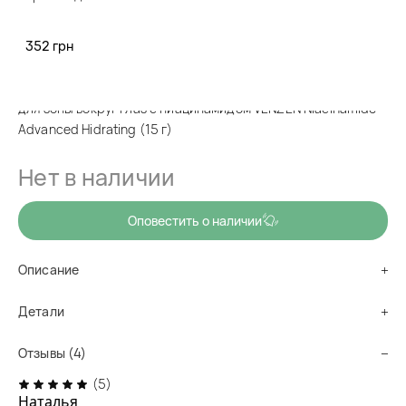
код товара
vg0009
Улучшает упругость и эластичность кожи, уменьшает
352 грн
глубину тонких морщин, отбеливает синяки под глазами и
возрастные веснушки, выравнивает тон кожной зоні. Крем
для зоны вокруг глаз с ниацинамидом VENZEN Niacinamide
Advanced Hidrating (15 г)
Нет в наличии
Оповестить о наличии
Описание
Детали
Отзывы (4)
(5)
Наталья