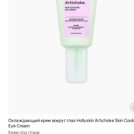
Крем для век с ниацинамидом
Venzen (Veze) Niacinamide
Advanced Hidrating
Охлаждающий крем вокруг глаз Hollyskin Artichoke Skin Cool
Крем под глаза
Eye Cream
(4)
Крем под глаза