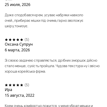
25 июля, 2026
Дуже сподобався крем, усуває набряки навколо
очей,,прибирає мішки під очима,гарно зволожує
шкіру,тонизує.
(5)
Оксана Супрун
6 марта, 2026
Зі своєю задачею справляється, дрібних зморшок дійсно
стало менше, сухість пройшла. Чудова текстура ну і звісно
хороша корейська фірма.
(5)
Ира
15 августа, 2022
Крем очень комфортно ложится, у меня убрал мешки и