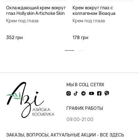
Охлаждающий крем вокруг
Крем вокруг глаз с
глаз Hollyskin Artichoke Skin
коллагеном Bioaqua
Cooling Eye Cream
Collagen Recombinant Type
Крем под глаза
Крем под глаза
3 Firming Eye Cream
352 грн
178 грн
МЫ В СОЦ. СЕТЯХ
ГРАФИК РАБОТЫ
09:00-21:00
ЗАКАЗЫ, ВОПРОСЫ, АКТУАЛЬНЫЕ АКЦИИ - ВСЕ ЗДЕСЬ