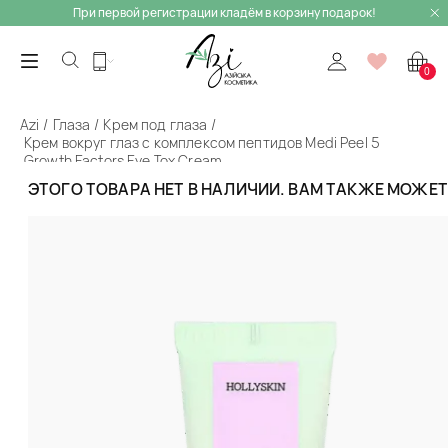
При первой регистрации кладём в корзину подарок!
0
Azi
Глаза
Крем под глаза
Крем вокруг глаз с комплексом пептидов Medi Peel 5
Growth Factors Eye Tox Cream
ЭТОГО ТОВАРА НЕТ В НАЛИЧИИ. ВАМ ТАКЖЕ МОЖЕ
Назад