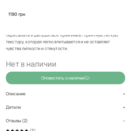
код товара
cr0839
1190 грн
Увлажняет, омолаживает и бережно ухаживает за кожей
лица. Крем с экстрактом овса Venzen Oats Cream Smooth
Moisture эффективно удерживает влагу и не дает коже
пересыхать и шелушиться. Крем имеет приятную легкую
текстуру, которая легко впитывается и не оставляет
чувства липкости и стянутости.
Нет в наличии
Оповестить о наличии
Описание
Детали
Отзывы (2)
(5)