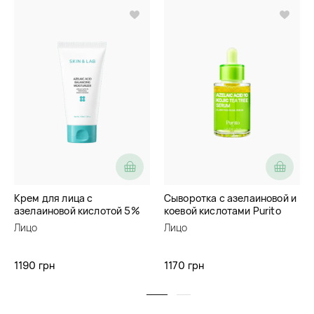
Крем для лица с
Сыворотка с азелаиновой и
азелаиновой кислотой 5%
коевой кислотами Purito
Skin&Lab Azelaic Acid
Seoul Azelaic Acid 10 Kojic
Лицо
Лицо
Balancing Moisturizer
Tea Tree Serum
1190 грн
1170 грн