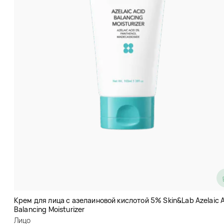
Крем с экстрактом овса Venzen
(Veze) Oats Cream Smooth
Moisture
Крем для лица с азелаиновой кислотой 5% Skin&Lab Azelaic 
Крем для лица
Balancing Moisturizer
(2)
Лицо