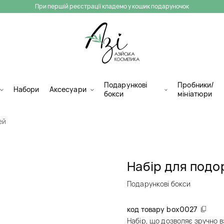
При першій реєстрації кладемо у кошик подаруночок
Подарункові
Пробники/
Набори
Аксесуари
бокси
мініатюри
ей
Набір для под
Подарункові бокси
код товару
box0027
Набір, що дозволяє зручно 