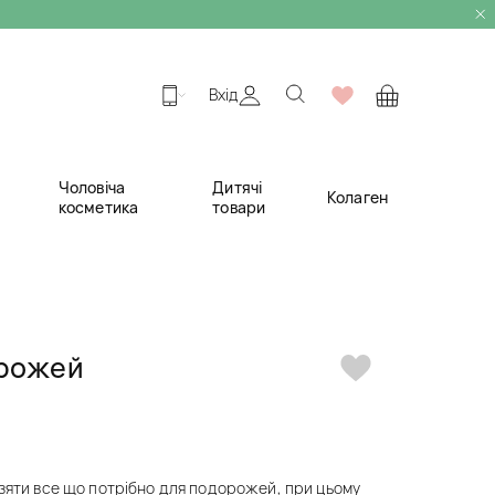
Вхід
Чоловіча
Дитячі
Колаген
косметика
товари
орожей
взяти все що потрібно для подорожей, при цьому