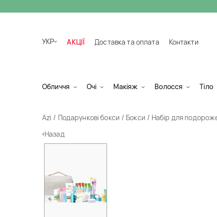
УКР
АКЦІЇ
Доставка та оплата
Контакти
Обличчя
Очі
Макіяж
Волосся
Тіло
Azi
Подарункові бокси
Бокси
Набір для подорож
Назад