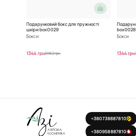
Подарунковий бокс для пружності
Подарун
шкіри box0029
box0028
Бокси
Бокси
1344 грн
1344 грн
2062 грн
+380738887810
+380958887810