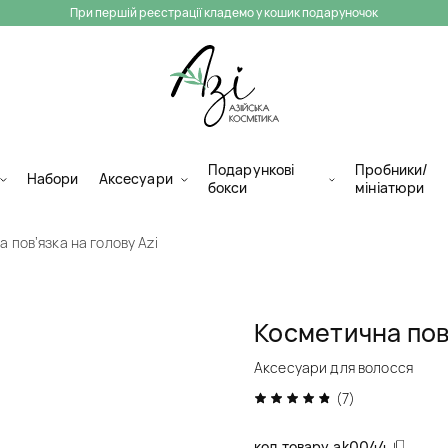
При першій реєстрації кладемо у кошик подаруночок
Подарункові
Пробники/
Набори
Аксесуари
бокси
мініатюри
 пов’язка на голову Azi
Косметична пов’
Аксесуари для волосся
(7)
код товару
ak0044