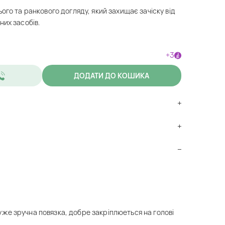
ого та ранкового догляду, який захищає зачіску від
них засобів.
+3
ДОДАТИ ДО КОШИКА
же зручна повязка, добре закрiплюеться на головi