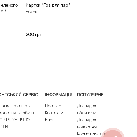
зеленого
Картки “Гра для пар”
 Oil
Бокси
200 грн
ЄНТСЬКИЙ СЕРВІС
ІНФОРМАЦІЯ
ПОПУЛЯРНЕ
тавка та оплата
Про нас
Догляд за
ернення та обмін
Контакти
обличчям
ОВІР ПУБЛІЧНОЇ
Блог
Догляд за
РТИ
волоссям
Косметика для