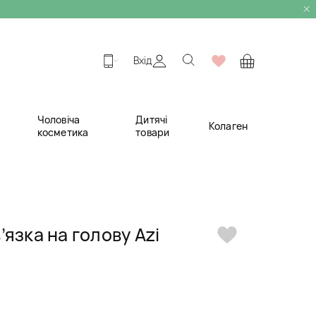
Вхід
Чоловіча
Дитячі
Колаген
косметика
товари
язка на голову Azi