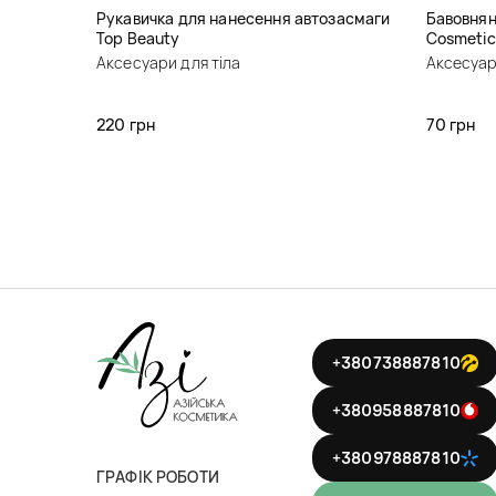
Рукавичка для нанесення автозасмаги
Бавовнян
Top Beauty
Cosmetic
Аксесуари для тіла
Аксесуар
220 грн
70 грн
+380738887810
+380958887810
+380978887810
ГРАФІК РОБОТИ