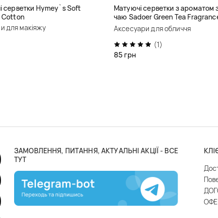
і серветки Hymey`s Soft
Матуючі серветки з ароматом 
 Cotton
чаю Sadoer Green Tea Fragrance
Absorbtion Paper
и для макіяжу
Аксесуари для обличчя
(1)
85 грн
ЗАМОВЛЕННЯ, ПИТАННЯ, АКТУАЛЬНІ АКЦІЇ - ВСЕ
КЛІ
ТУТ
Дос
Пов
ДОГ
ОФЕ