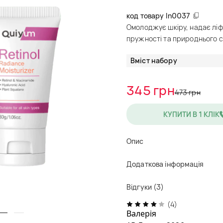
код товару
ln0037
Омолоджує шкіру, надає ліф
пружності та природнього с
Вміст набору
345 грн
473 грн
КУПИТИ В 1 КЛІК
Опис
Додаткова інформація
Відгуки (3)
(4)
Валерія