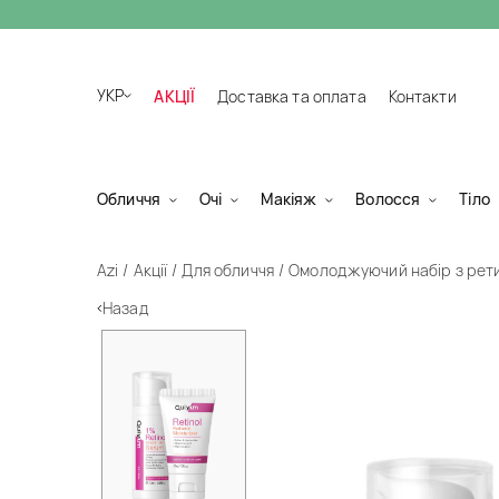
УКР
АКЦІЇ
Доставка та оплата
Контакти
Обличчя
Очі
Макіяж
Волосся
Тіло
Azi
Акції
Для обличчя
Омолоджуючий набір з рет
Назад