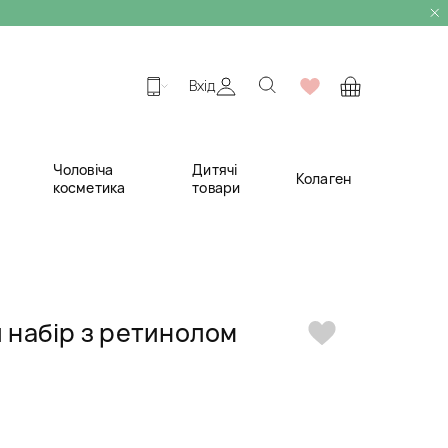
Вхід
Чоловіча
Дитячі
Колаген
косметика
товари
набір з ретинолом