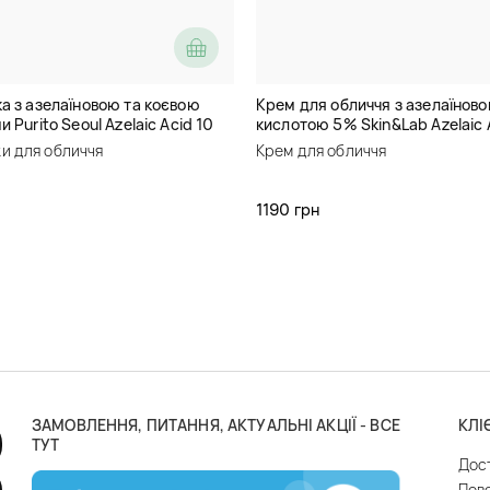
а з азелаїновою та коєвою
Крем для обличчя з азелаїнов
 Purito Seoul Azelaic Acid 10
кислотою 5% Skin&Lab Azelaic 
 Tree Serum
Balancing Moisturizer
и для обличчя
Крем для обличчя
1190 грн
ЗАМОВЛЕННЯ, ПИТАННЯ, АКТУАЛЬНІ АКЦІЇ - ВСЕ
КЛІ
ТУТ
Дос
Пов