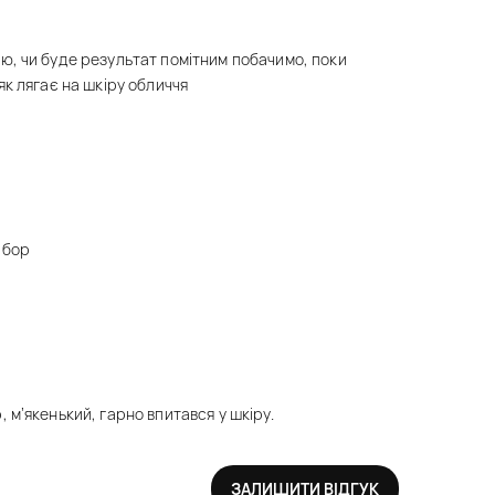
ю, чи буде результат помітним побачимо, поки
як лягає на шкіру обличчя
абор
 м’якенький, гарно впитався у шкіру.
ЗАЛИШИТИ ВІДГУК