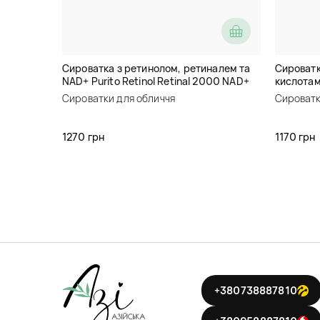
Сироватка з ретинолом, ретиналем та
Сироватк
NAD+ Purito Retinol Retinal 2000 NAD+
кислотами
Serum
Kojic Tea
Сироватки для обличчя
Сироватк
1270 грн
1170 грн
+380738887810