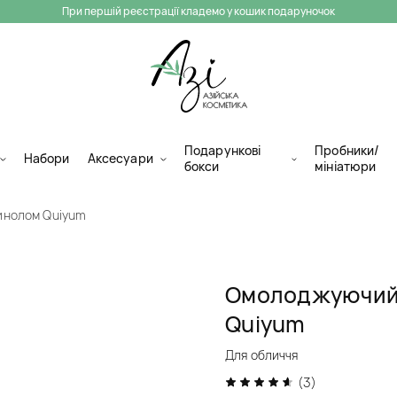
При першій реєстрації кладемо у кошик подаруночок
Подарункові
Пробники/
Набори
Аксесуари
бокси
мініатюри
инолом Quiyum
Омолоджуючий 
Quiyum
Для обличчя
(3)