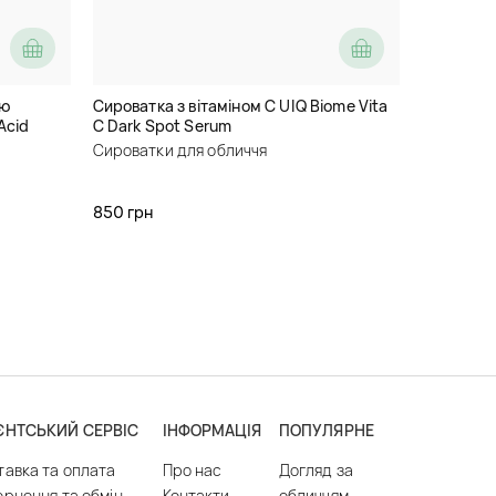
ою
Сироватка з вітаміном C UIQ Biome Vita
Acid
C Dark Spot Serum
Сироватки для обличчя
850 грн
ЄНТСЬКИЙ СЕРВІС
ІНФОРМАЦІЯ
ПОПУЛЯРНЕ
тавка та оплата
Про нас
Догляд за
ернення та обмін
Контакти
обличчям