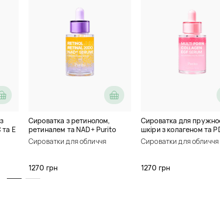
код товару
sy0179
Підтягує шкіру, розгладжує 
подразнень.
Немає в наявно
Сповістити про наявні
Опис
з
Сироватка з ретинолом,
Сироватка для пружно
Додаткова інформація
 та E
ретиналем та NAD+ Purito
шкіри з колагеном та 
a
Retinol Retinal 2000 NAD+
Purito Multi PDRN Colla
Сироватки для обличчя
Сироватки для обличчя
Відгуки (0)
Serum
Serum
Відгуків немає, поки що.
1270 грн
1270 грн