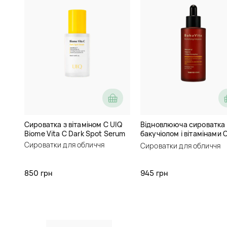
Сироватка з вітаміном C UIQ
Відновлююча сироватка 
Biome Vita C Dark Spot Serum
бакучіолом і вітамінами C
Thank You Farmer BakuVit
Сироватки для обличчя
Сироватки для обличчя
Revitalizing Ampoule
850 грн
945 грн