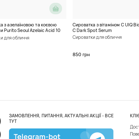
а з азелаїновою та коєвою
Сироватка з вітаміном C UIQ Bi
 Purito Seoul Azelaic Acid 10
C Dark Spot Serum
 Tree Serum
Сироватки для обличчя
и для обличчя
850 грн
ЗАМОВЛЕННЯ, ПИТАННЯ, АКТУАЛЬНІ АКЦІЇ - ВСЕ
КЛІ
ТУТ
Дос
Пов