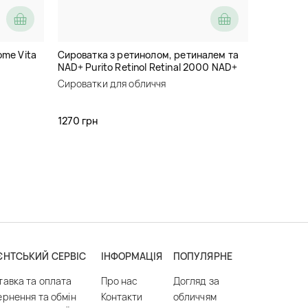
ome Vita
Сироватка з ретинолом, ретиналем та
NAD+ Purito Retinol Retinal 2000 NAD+
Serum
Сироватки для обличчя
1270 грн
ЄНТСЬКИЙ СЕРВІС
ІНФОРМАЦІЯ
ПОПУЛЯРНЕ
тавка та оплата
Про нас
Догляд за
ернення та обмін
Контакти
обличчям