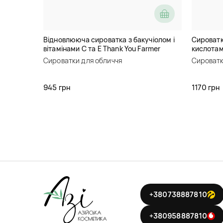
Відновлююча сироватка з бакучіолом і
Сироватк
вітамінами C та E Thank You Farmer
кислотами
BakuVita Revitalizing Ampoule
Kojic Tea
Сироватки для обличчя
Сироватк
945 грн
1170 грн
+380738887810
+380958887810