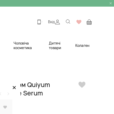
Вхід
Чоловіча
Дитячі
Колаген
косметика
товари
етинолом Quiyum
×
 Wrinkle Serum