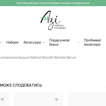
При першій реєстрації кладемо у кошик подаруночок
Подарункові
Пробники/
Набори
Аксесуари
бокси
мініатюри
ретинолом Quiyum Retinol Smooth Wrinkle Serum
Сироватка з р
Retinol Smooth
Ж МОЖЕ СПОДОБАТИСЬ
Сироватки для обличчя